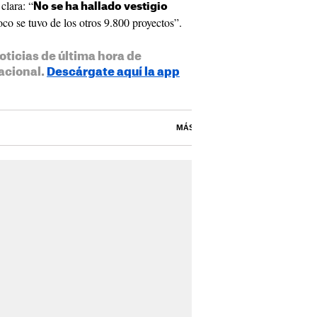
clara: “
No se ha hallado vestigio
co se tuvo de los otros 9.800 proyectos”.
oticias de última hora de
acional.
Descárgate aquí la app
MÁS