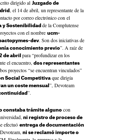
crito dirigido al
Juzgado de
, el 14 de abril, un representante de la
drid
ntacto por correo electrónico con el
de la Complutense
 y Sostenibilidad
 proyectos con el nombre
ucm-
. Son dos iniciativas de
actopymes-dev
”. A raíz de
enía conocimiento previo
para “profundizar en los
 de abril
ante el encuentro,
dos representantes
os proyectos “se encuentran vinculados”
que dirigía
n Social Competitiva
”, Devoteam
an un coste mensual
”.
 continuidad
con
o constaba trámite alguno
universidad,
ni registro de proceso de
se efectuó
entrega de documentación
e Devoteam,
ni se reclamó importe o
CM. Finalmente, la empresa y la