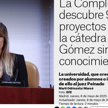
La Compl
descubre 
proyectos
la cátedr
Gómez sin
conocimie
La universidad, que cre
creados por alumnos o 
de ello al juez Peinado
Martí Odriozola i Marcé
Foto:
EFE
Madrid. Jueves, 8 de mayo de 2025.
Actualizado: Jueves, 8 de mayo de 2
Tiempo de lectura: 2 minutos