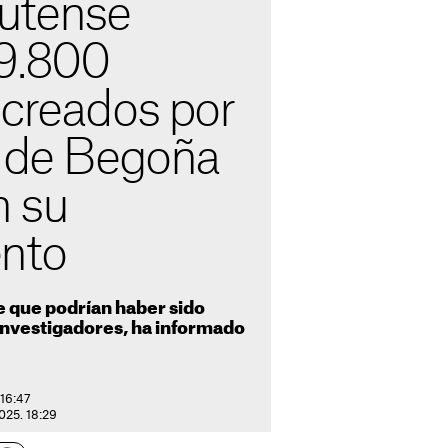
utense
9.800
 creados por
a de Begoña
 su
nto
e que podrían haber sido
investigadores, ha informado
 16:47
025. 18:29