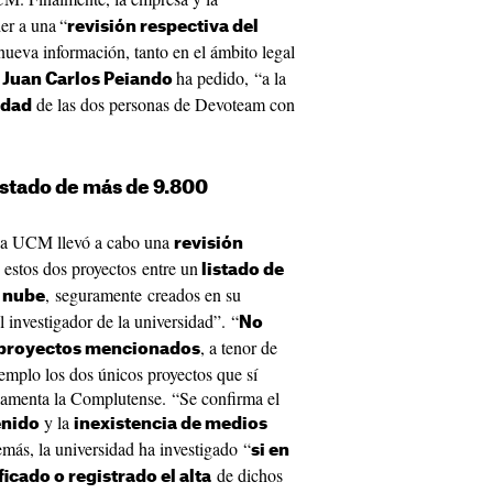
er a una
“
revisión respectiva del
nueva información, tanto en el ámbito legal
z
ha pedido, “a la
Juan Carlos Peiando
de las dos personas de Devoteam con
idad
istado de más de 9.800
 la UCM llevó a cabo una
revisión
estos dos proyectos entre un
listado de
, seguramente creados en su
a nube
 investigador de la universidad”. “
No
, a tenor de
s proyectos mencionados
emplo los dos únicos proyectos que sí
 lamenta la Complutense. “Se confirma el
y la
enido
inexistencia de medios
más, la universidad ha investigado “
si en
de dichos
cado o registrado el alta