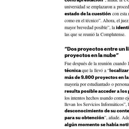
contraprestación
universidad se emplazaron a proced
con esta 
estado de la cuestión
como en el técnico”. Ahora, el jue
mayor brevedad posible”, la
ident
las que se reunió la Complutense.
“Dos proyectos entre un l
proyectos en la nube”
Fue después de la reunión cuando
que la llevó a “
técnica
localizar
más de 9.800 proyectos en l
mayoría por estudiantado o personal
resulta posible acceder a lo
los intentos hechos usando como ej
llevan los Servicios Informáticos”,
desconocimiento de su cont
”, añade. Ade
para su obtención
algún momento se había notifi