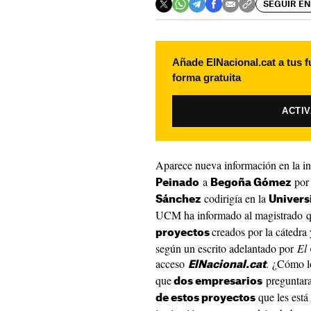
SEGUIR EN
Añade ElNacional.cat a tus f
forma gratuita
ACTI
Aparece nueva información en la in
a
por 
Peinado
Begoña Gómez
codirigía en la
Sánchez
Univers
UCM ha informado al magistrado q
creados por la cátedra
proyectos
según un escrito adelantado por
El
acceso
. ¿Cómo lo
ElNacional.cat
que
preguntara
dos empresarios
que les está
de estos proyectos