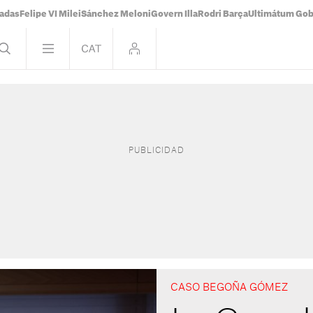
tadas
Felipe VI Milei
Sánchez Meloni
Govern Illa
Rodri Barça
Ultimátum Gobi
CASO BEGOÑA GÓMEZ