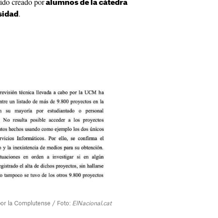
sido creado por
alumnos
de la cátedra
.
sidad
or la Complutense / Foto:
ElNacional.cat