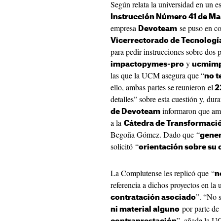
Según relata la universidad en un es
Instrucción Número 41 de Ma
empresa
se puso en co
Devoteam
Vicerrectorado de Tecnología
para pedir instrucciones sobre dos
y
impactopymes-pro
ucmimp
las que la UCM asegura que “
no t
ello, ambas partes se
reunieron el
22
detalles” sobre esta cuestión y, dur
informaron que amb
de Devoteam
a la
Cátedra de Transformació
Begoña Gómez. Dado que “
gener
solicitó “
orientación sobre su
La Complutense les replicó que “
n
referencia a dichos proyectos en la 
”. “No 
contratación asociado
por parte d
ni material alguno
”, añade la U