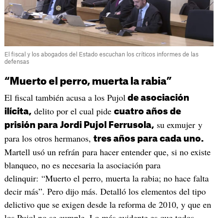
El fiscal y los abogados del Estado escuchan los críticos informes de las
defensas
“Muerto el perro, muerta la rabia”
El fiscal también acusa a los Pujol
de asociación
delito por el cual pide
ilícita,
cuatro años de
su exmujer y
prisión para Jordi Pujol Ferrusola,
para los otros hermanos,
tres años para cada uno.
Martell usó un refrán para hacer entender que, si no existe
blanqueo, no es necesaria la asociación para
delinquir: “Muerto el perro, muerta la rabia; no hace falta
decir más”. Pero dijo más. Detalló los elementos del tipo
delictivo que se exigen desde la reforma de 2010, y que en
los Pujol no se cumple. Lo más evidente es que todos