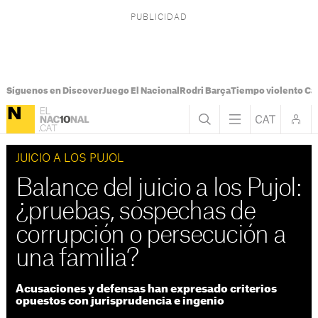
Síguenos en Discover
Juego El Nacional
Rodri Barça
Tiempo violento Ca
JUICIO A LOS PUJOL
Balance del juicio a los Pujol:
¿pruebas, sospechas de
corrupción o persecución a
una familia?
Acusaciones y defensas han expresado criterios
opuestos con jurisprudencia e ingenio