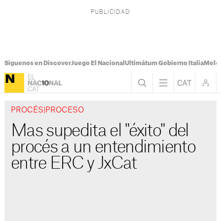
Síguenos en Discover
Juego El Nacional
Ultimátum Gobierno Italia
Melon
PROCÉS|PROCESO
Mas supedita el "éxito" del
procés a un entendimiento
entre ERC y JxCat