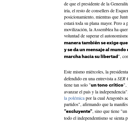
de que el presidente de la Generalit
iría, el resto de consellers de Esq
posicionamiento, mientras que Junt
estará toda su plana mayor. Pero a pe
movilización, la Assemblea ha queri
voluntad de superar el autonomismo
manera también se exige que 
y se da un mensaje al mundo 
", co
marcha hacia su libertad
Este mismo miércoles, la presiden
defendido en una entrevista a
SER 
tiene tan solo "
",
un tono
crítico
avanzar el país y la independencia
la polémica
por la cual Aragonès acu
partidos", afirmando que la manife
, sino que tiene "un
"excluyente"
todo el independentismo se sienta pa