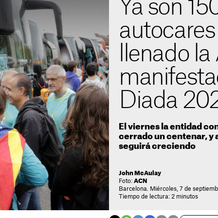
Ya son 150
autocares
llenado la
manifestac
Diada 20
El viernes la entidad c
cerrado un centenar, y a
seguirá creciendo
John McAulay
Foto:
ACN
Barcelona. Miércoles, 7 de septiemb
Tiempo de lectura: 2 minutos