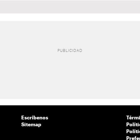
Escríbenos
Térmi
Sitemap
Polít
Polít
Prefe