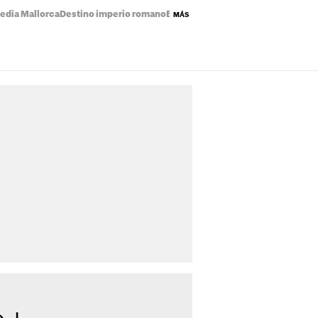
edia Mallorca
Destino imperio romano
Eclipse solar mapa
Precio de la luz
MÁS