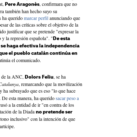
at,
, confirmara que no
Pere Aragonès
uerra también han hecho suyo su
s ha querido
marcar perfil
anunciando que
sar de las críticas sobre el objetivo de la
do justificar que se pretende "expresar la
 y la represión española". "
De esta
se haga efectiva la independencia
que el pueblo catalán continúa en
ntinúa el comunicado.
ta de la ANC,
, se ha
Dolors
Feliu
Catalunya
, remarcando que la movilización
 y ha subrayado que es eso "lo que hace
". De esta manera, ha querido
sacar peso a
só a la entidad de ir "en contra de los
stación de la Diada
no pretende ser
 tono inclusivo" con la intención de que
rtícipe.