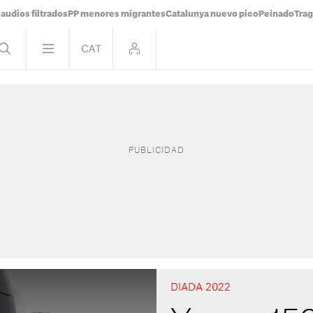
audios filtrados
PP menores migrantes
Catalunya nuevo pico
Peinado
Trag
DIADA 2022