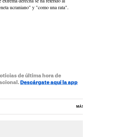
e extrema derecha se ha referido al
neta ucraniano" y "como una rata".
oticias de última hora de
acional.
Descárgate aquí la app
MÁS