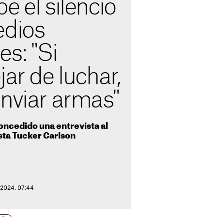
e el silencio
edios
es: "Si
jar de luchar,
enviar armas"
concedido una entrevista al
sta Tucker Carlson
e 2024. 07:44