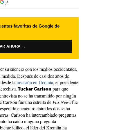
uentes favoritas de Google de
VAR AHORA →
r su silencio con los medios occidentales,
 a medida. Después de casi dos años de
 desde la
invasión en Ucrania
, el presidente
derechista
para que
Tucker Carlson
entrevista no se ha transmitido por ningún
 Carlson fue una estrella de
Fox News
fue
 esperado encuentro entre los dos se ha
 horas, Carlson ha intercambiado preguntas
ento ha caído ninguna pregunta
nte idílico, el líder del Kremlin ha