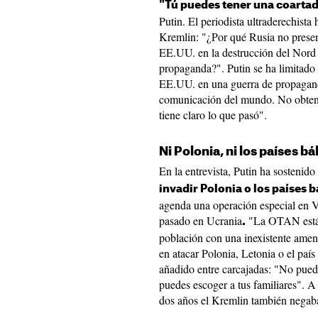
"Tú puedes tener una coartada
Putin. El periodista ultraderechista 
Kremlin: "¿Por qué Rusia no present
EE.UU. en la destrucción del Nord 
propaganda?". Putin se ha limitado a
EE.UU. en una guerra de propagand
comunicación del mundo. No obtend
tiene claro lo que pasó".
Ni Polonia, ni los países bá
En la entrevista, Putin ha sostenid
invadir Polonia o los países b
agenda una operación especial en V
pasado en Ucrania
"La OTAN está i
.
población con una inexistente amena
en atacar Polonia, Letonia o el paí
añadido entre carcajadas: "No puede
puedes escoger a tus familiares". A
dos años el Kremlin también negaba