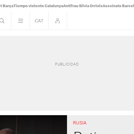
i Barça
Tiempo violento Catalunya
Antifrau Sílvia Orriols
Asesinato Barce
RUSIA