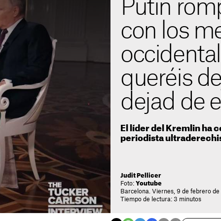
Putin romp
con los m
occidental
queréis de
dejad de 
El líder del Kremlin ha 
periodista ultraderechi
Judit Pellicer
Foto:
Youtube
Barcelona. Viernes, 9 de febrero d
Tiempo de lectura: 3 minutos