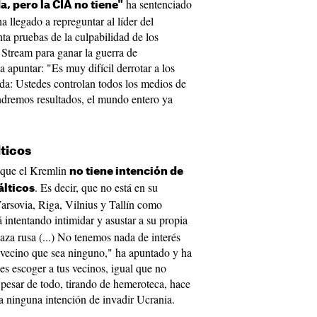
ha sentenciado
, pero la CIA no tiene"
ha llegado a repreguntar al líder del
a pruebas de la culpabilidad de los
Stream para ganar la guerra de
 apuntar: "Es muy difícil derrotar a los
a: Ustedes controlan todos los medios de
remos resultados, el mundo entero ya
lticos
o que el Kremlin
no tiene intención de
. Es decir, que no está en su
álticos
arsovia, Riga, Vilnius y Tallín como
ntentando intimidar y asustar a su propia
za rusa (...) No tenemos nada de interés
s vecino que sea ninguno," ha apuntado y ha
s escoger a tus vecinos, igual que no
 pesar de todo, tirando de hemeroteca, hace
 ninguna intención de invadir Ucrania.