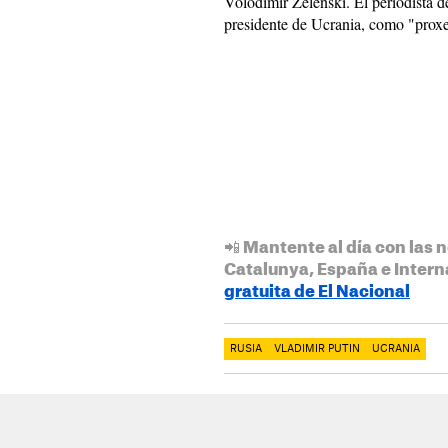
Volodímir Zelenski. El periodista d
presidente de Ucrania, como "proxe
📲 Mantente al día con las n
Catalunya, España e Intern
gratuita de El Nacional
RUSIA
VLADIMIR PUTIN
UCRANIA