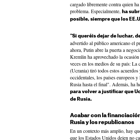
cargado libremente contra quien ha 
problema. Especialmente,
ha subr
posible, siempre que los EE.U
"Si queréis dejar de luchar, d
advertido al público americano el 
ahora, Putin abre la puerta a negocia
Kremlin ha aprovechado la ocasión 
veces en los medios de su país: La 
(Ucrania) tiró todos estos acuerdos 
occidentales, los países europeos y
Rusia hasta el final". Además, ha he
para volver a justificar que U
de Rusia.
Acabar con la financiació
Rusia y los republicanos
En un contexto más amplio, hay que
que los Estados Unidos dejen no ca