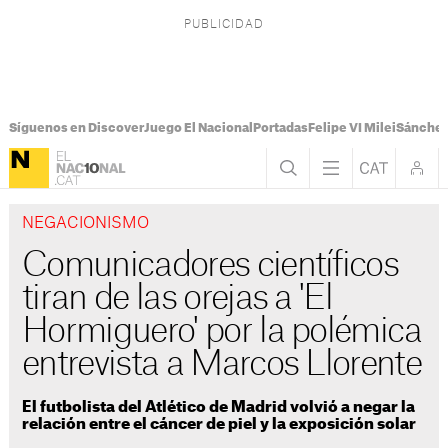
Síguenos en Discover
Juego El Nacional
Portadas
Felipe VI Milei
Sánchez
NEGACIONISMO
Comunicadores científicos
tiran de las orejas a 'El
Hormiguero' por la polémica
entrevista a Marcos Llorente
El futbolista del Atlético de Madrid volvió a negar la
relación entre el cáncer de piel y la exposición solar