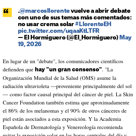
.
@marcosllorente
vuelve a abrir debate
con uno de sus temas más comentados:
no usar crema solar
#LlorenteEH
pic.twitter.com/uqaaKtLTFR
— El Hormiguero (@El_Hormiguero)
May
19, 2026
En lugar de un "debate", los comunicadores científicos
defienden que
. "La
hay "un gran consenso"
Organización Mundial de la Salud (OMS) asume la
radiación ultravioleta —proveniente principalmente del sol
— como factor causal principal del cáncer de piel. La Skin
Cancer Foundation también estima que aproximadamente
el 86% de los melanomas y el 90% de otros cánceres de
piel están asociados a esta exposición. Y la Academia
Española de Dermatología y Venereología recomienda
evitar la exposición solar en las horas centrales del día y,