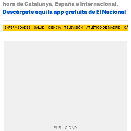
hora de Catalunya, España e Internacional.
Descárgate aquí la app gratuita de El Nacional
ENFERMEDADES
SALUD
CIENCIA
TELEVISIÓN
ATLÉTICO DE MADRID
CÁN