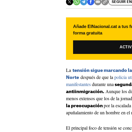
SEGUIR EN
Añade ElNacional.cat a tus f
forma gratuita
ACTI
La
tensión sigue marcando la 
después de que la
policía u
Norte
manifestantes
durante una
segunda
Aunque los dis
antiinmigración.
menos extensos que los de la jornada
por la escalada
la preocupación
apuñalamiento de un hombre en el n
El principal foco de tensión se con