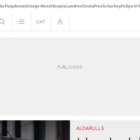
ián Puigdemont
Jorge Messi
Sequía Londres
Ceuta
Precio luz hoy
Felipe VI 
ALDARULLS