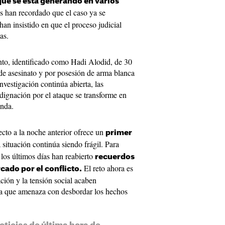
que se está generando en varios
s han recordado que el caso ya se
han insistido en que el proceso judicial
as.
to, identificado como Hadi Alodid, de 30
de asesinato y por posesión de arma blanca
nvestigación continúa abierta, las
ndignación por el ataque se transforme en
unda.
ecto a la noche anterior ofrece un
primer
a situación continúa siendo frágil. Para
los últimos días han reabierto
recuerdos
El reto ahora es
ado por el conflicto.
ción y la tensión social acaben
ia que amenaza con desbordar los hechos