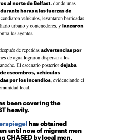
donde unas
os al norte de Belfast,
durante horas a las fuerzas de
ncendiaron vehículos, levantaron barricadas
liario urbano y contenedores, y
lanzaron
ontra los agentes.
 después de repetidas
advertencias por
es de agua lograron dispersar a los
ianoche. El escenario posterior
dejaba
s de escombros,
vehículos
, evidenciando el
das por los incendios
comunidad local.
s been covering the
T heavily.
rspiegel
has obtained
een until now of migrant men
ng CHASED by local men.