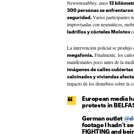
Newtownabbey, unos
13 kilómetr
300 personas se enfrentaron 
Varios participantes i
seguridad.
improvisadas con neumáticos, mobi
c
ladrillos y cócteles Molotov
La intervención policial se produjo
Finalmente, los cañon
megafonía.
manifestantes poco antes de la med
imágenes de calles cubierta
calcinados y viviendas afecta
impacto de los disturbios sobre la 
European media ha
protests in BELFAS
German outlet
@de
footage I hadn’t s
FIGHTING and bei