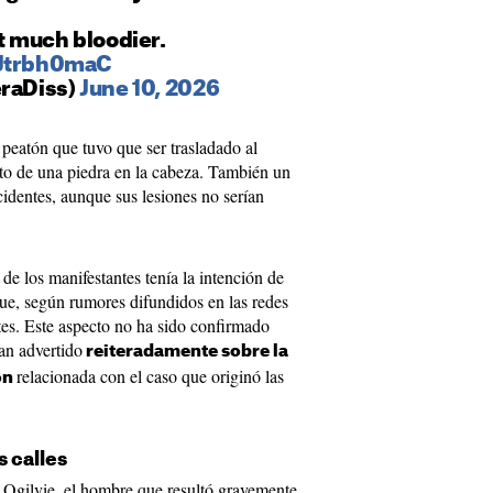
et much bloodier.
PJtrbh0maC
eraDiss)
June 10, 2026
 peatón que tuvo que ser trasladado al
cto de una piedra en la cabeza. También un
cidentes, aunque sus lesiones no serían
de los manifestantes tenía la intención de
 que, según rumores difundidos en las redes
ntes. Este aspecto no ha sido confirmado
han advertido
reiteradamente sobre la
relacionada con el caso que originó las
ón
s calles
n Ogilvie, el hombre que resultó gravemente