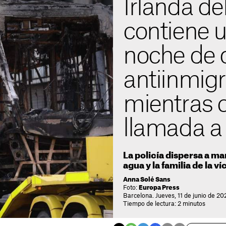
Irlanda de
contiene 
noche de d
antiinmig
mientras c
llamada a
La policía dispersa a m
agua y la familia de la v
Anna Solé Sans
Foto:
Europa Press
Barcelona. Jueves, 11 de junio de 20
Tiempo de lectura: 2 minutos