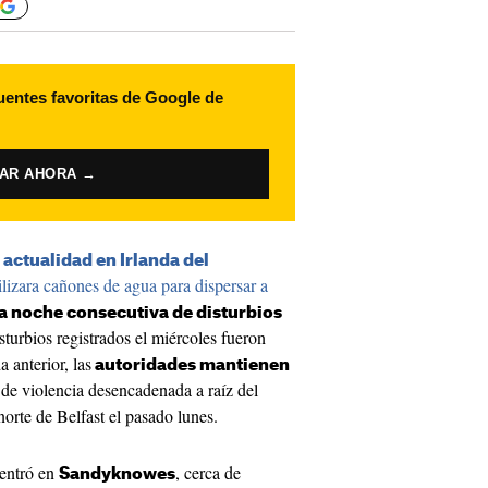
uentes favoritas de Google de
VAR AHORA →
actualidad en Irlanda del
tilizara cañones de agua para dispersar a
 noche consecutiva de disturbios
turbios registrados el miércoles fueron
 anterior, las
autoridades mantienen
 de violencia desencadenada a raíz del
orte de Belfast el pasado lunes.
centró en
, cerca de
Sandyknowes