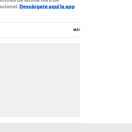
oticias de última hora de
acional.
Descárgate aquí la app
MÁS