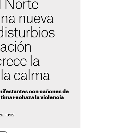
l Norte
una nueva
isturbios
ración
rece la
 la calma
anifestantes con cañones de
íctima rechaza la violencia
26. 10:02