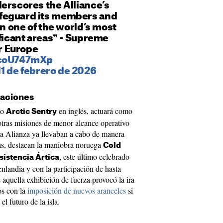
erscores the Alliance’s
feguard its members and
in one of the world’s most
ificant areas❞ - Supreme
r Europe
rcoU747mXp
11 de febrero de 2026
raciones
mo
en inglés, actuará como
Arctic Sentry
otras misiones de menor alcance operativo
a Alianza ya llevaban a cabo de manera
tas, destacan la maniobra noruega
Cold
, este último celebrado
sistencia Ártica
enlandia y con la participación de hasta
 aquella exhibición de fuerza provocó la ira
os con la
imposición de nuevos aranceles
si
e la isla.​​​​​​​​​​​​​​​​