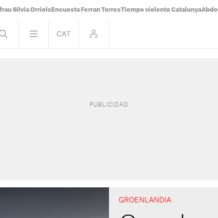
frau Sílvia Orriols
Encuesta Ferran Torres
Tiempo violento Catalunya
Abdou
GROENLANDIA