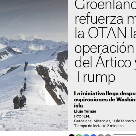
Groenland
refuerza m
la OTAN l
operación
del Ártico
Trump
La iniciativa llega despu
aspiraciones de Washing
isla
Lluís Tomàs
Foto:
EFE
Barcelona. Miércoles, 11 de febrero 
Tiempo de lectura: 2 minutos