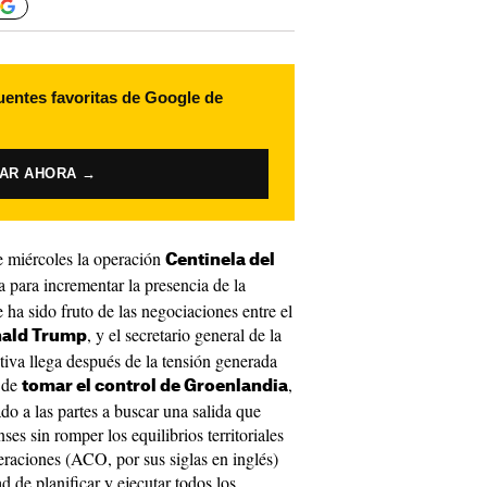
uentes favoritas de Google de
VAR AHORA →
 miércoles la operación
Centinela del
a para incrementar la presencia de la
 ha sido fruto de las negociaciones entre el
, y el secretario general de la
ald Trump
ativa llega después de la tensión generada
n de
,
tomar el control de Groenlandia
do a las partes a buscar una salida que
es sin romper los equilibrios territoriales
raciones (ACO, por sus siglas en inglés)
d de planificar y ejecutar todos los