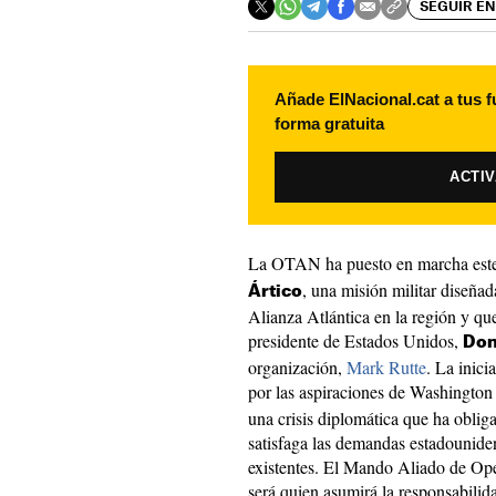
SEGUIR EN
Añade ElNacional.cat a tus f
forma gratuita
ACTI
La OTAN ha puesto en marcha este
, una misión militar diseñad
Ártico
Alianza Atlántica en la región y que
presidente de Estados Unidos,
Don
organización,
Mark Rutte
. La inici
por las aspiraciones de Washingto
una crisis diplomática que ha obliga
satisfaga las demandas estadounidens
existentes. El Mando Aliado de Ope
será quien asumirá la responsabilida