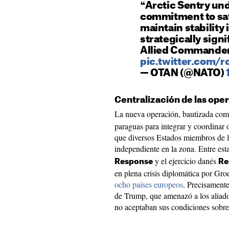
❝Arctic Sentry und
commitment to sa
maintain stability 
strategically sign
Allied Commande
pic.twitter.com/
— OTAN (@NATO)
Centralización de las ope
La nueva operación, bautizada co
paraguas para integrar y coordinar 
que diversos Estados miembros de l
independiente en la zona. Entre es
y el ejercicio danés
Response
Re
en plena crisis diplomática por Gro
ocho países europeos
. Precisamente
de Trump, que amenazó a los aliad
no aceptaban sus condiciones sobre el futuro d