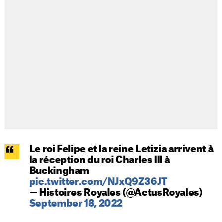
Le roi Felipe et la reine Letizia arrivent à
la réception du roi Charles III à
Buckingham
pic.twitter.com/NJxQ9Z36JT
— Histoires Royales (@ActusRoyales)
September 18, 2022