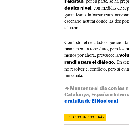
, por su parte, se ha pre
Pakistán
con medidas de seg
de alto nivel,
garantizar la infraestructura necesa
escenario neutral donde las dos pot
situación.
Con todo, el resultado sigue siendo 
mantienen un tono duro, pero los m
menos por ahora, prevalece la
volu
En este
rendija para el diálogo.
no resolver el conflicto, pero sí evi
inmediata.
📲 Mantente al día con las n
Catalunya, España e Intern
gratuita de El Nacional
ESTADOS UNIDOS
IRÁN