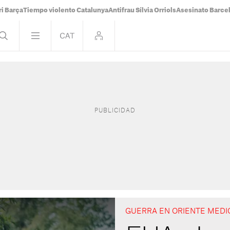
i Barça
Tiempo violento Catalunya
Antifrau Sílvia Orriols
Asesinato Barce
GUERRA EN ORIENTE MEDI