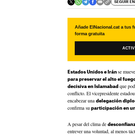
SEGUIR EN
Añade ElNacional.cat a tus f
forma gratuita
ACTI
se mueve
Estados Unidos e Irán
para preservar el alto el fueg
que podr
decisiva en Islamabad
conflicto. El vicepresidente estado
encabezar una
delegación diplo
confirma su
participación en u
A pesar del clima de
desconfian
entrever una voluntad, al menos tác