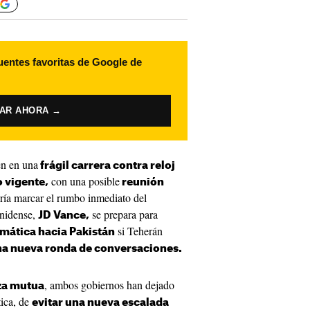
uentes favoritas de Google de
VAR AHORA →
n en una
frágil carrera contra reloj
con una posible
o vigente,
reunión
ía marcar el rumbo inmediato del
unidense,
se prepara para
JD Vance,
si Teherán
mática hacia Pakistán
na nueva ronda de conversaciones.
, ambos gobiernos han dejado
za mutua
tica, de
evitar una nueva escalada