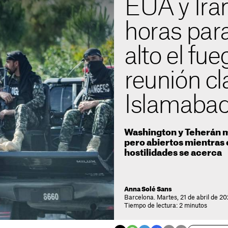
EUA y Ira
horas para
alto el fu
reunión cl
Islamaba
Washington y Teherán m
pero abiertos mientras 
hostilidades se acerca
Anna Solé Sans
Barcelona. Martes, 21 de abril de 20
Tiempo de lectura: 2 minutos