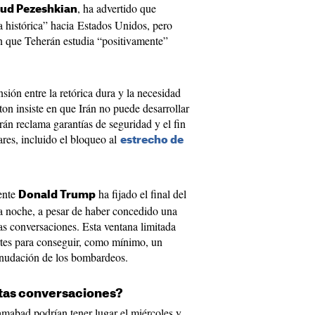
, ha advertido que
ud Pezeshkian
a histórica” hacia Estados Unidos, pero
an que Teherán estudia “positivamente”
ensión entre la retórica dura y la necesidad
ton insiste en que Irán no puede desarrollar
án reclama garantías de seguridad y el fin
ares, incluido el bloqueo al
estrecho de
dente
ha fijado el final del
Donald Trump
 la noche, a pesar de haber concedido una
las conversaciones. Esta ventana limitada
rtes para conseguir, como mínimo, un
eanudación de los bombardeos.
tas conversaciones?
amabad podrían tener lugar el miércoles y