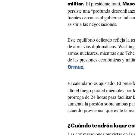
El presidente iraní,
militar.
Maso
persiste una “profunda desconfianz
fuentes cercanas al gobierno indic
asistir a las negociaciones.
Este equilibrio delicado refleja la t
de abrir vías diplomáticas. Washing
armas nucleares, mientras que Teher
de las presiones económicas y milit
Ormuz.
El calendario es ajustado. El presi
alto el fuego para el miércoles por
prórroga de 24 horas para facilitar 
aumenta la presión sobre ambas pa
acuerdo provisional que evite la r
¿Cuándo tendrán lugar es
Las conversaciones previstas en Isl