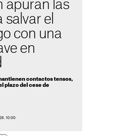
n apuran las
 salvar el
ego con una
ave en
d
antienen contactos tensos,
el plazo del cese de
26. 10:00