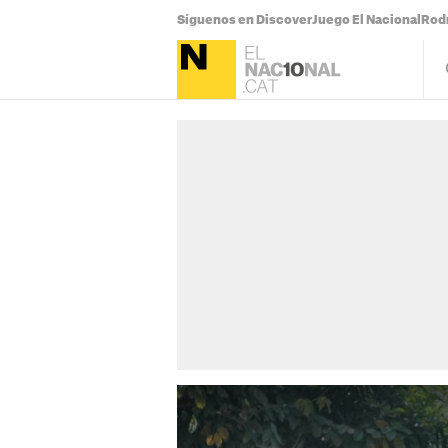
Síguenos en Discover
Juego El Nacional
Rodr