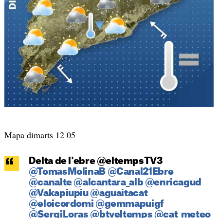
Mapa dimarts 12 05
Delta de l'ebre @eltempsTV3
@TomasMolinaB
@Canal21Ebre
@canalte
@alcantara_alb
@enricagud
@Vakapiupiu
@aguaitacat
@eloicordomi
@gemmapuigf
@SergiLoras
@btveltemps
@cat_meteo