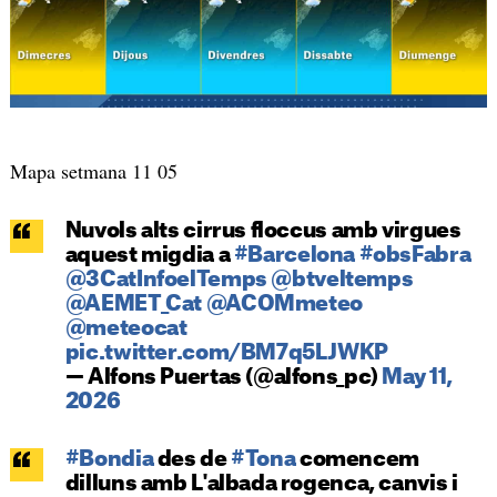
Mapa setmana 11 05
Nuvols alts cirrus floccus amb virgues
aquest migdia a
#Barcelona
#obsFabra
@3CatInfoelTemps
@btveltemps
@AEMET_Cat
@ACOMmeteo
@meteocat
pic.twitter.com/BM7q5LJWKP
— Alfons Puertas (@alfons_pc)
May 11,
2026
#Bondia
des de
#Tona
comencem
dilluns amb L'albada rogenca, canvis i