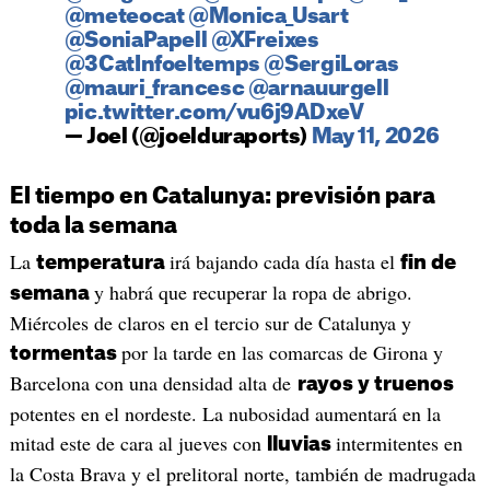
@meteocat
@Monica_Usart
@SoniaPapell
@XFreixes
@3CatInfoeltemps
@SergiLoras
@mauri_francesc
@arnauurgell
pic.twitter.com/vu6j9ADxeV
— Joel (@joelduraports)
May 11, 2026
El tiempo en Catalunya: previsión para
toda la semana
La
irá bajando cada día hasta el
temperatura
fin de
y habrá que recuperar la ropa de abrigo.
semana
Miércoles de claros en el tercio sur de Catalunya y
por la tarde en las comarcas de Girona y
tormentas
Barcelona con una densidad alta de
rayos y truenos
potentes en el nordeste. La nubosidad aumentará en la
mitad este de cara al jueves con
intermitentes en
lluvias
la Costa Brava y el prelitoral norte, también de madrugada