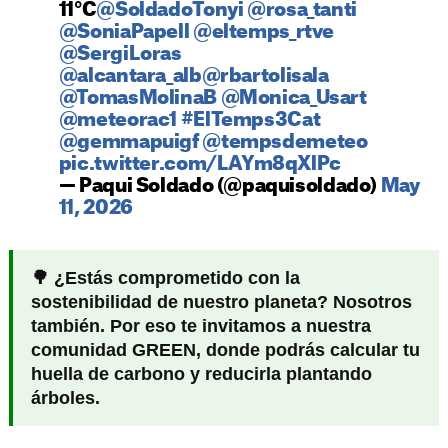
11°C
@SoldadoTonyi
@rosa_tanti
@SoniaPapell
@eltemps_rtve
@SergiLoras
@alcantara_alb
@rbartolisala
@TomasMolinaB
@Monica_Usart
@meteorac1
#ElTemps3Cat
@gemmapuigf
@tempsdemeteo
pic.twitter.com/LAYm8qXlPc
— Paqui Soldado (@paquisoldado)
May
11, 2026
🌳 ¿Estás comprometido con la
sostenibilidad de nuestro planeta? Nosotros
también. Por eso te invitamos a nuestra
comunidad GREEN, donde podrás calcular tu
huella de carbono y reducirla plantando
árboles.