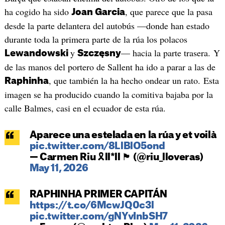
ha cogido ha sido
, que parece que la pasa
Joan Garcia
desde la parte delantera del autobús —donde han estado
durante toda la primera parte de la rúa los polacos
y
— hacia la parte trasera. Y
Lewandowski
Szczęsny
de las manos del portero de Sallent ha ido a parar a las de
, que también la ha hecho ondear un rato. Esta
Raphinha
imagen se ha producido cuando la comitiva bajaba por la
calle Balmes, casi en el ecuador de esta rúa.
Aparece una estelada en la rúa y et voilà
pic.twitter.com/8LlBlO5ond
— Carmen Riu 🎗ll*ll 🏴󠁧󠁢󠁥󠁮󠁧󠁿 (@riu_lloveras)
May 11, 2026
RAPHINHA PRIMER CAPITÁN
https://t.co/6McwJQ0c3l
pic.twitter.com/gNYvInbSH7