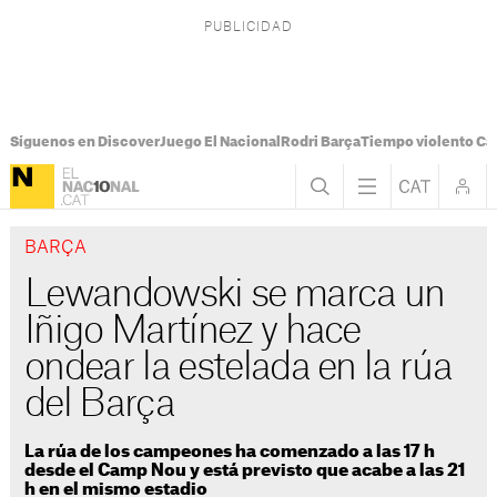
Síguenos en Discover
Juego El Nacional
Rodri Barça
Tiempo violento Ca
BARÇA
Lewandowski se marca un
Iñigo Martínez y hace
ondear la estelada en la rúa
del Barça
La rúa de los campeones ha comenzado a las 17 h
desde el Camp Nou y está previsto que acabe a las 21
h en el mismo estadio