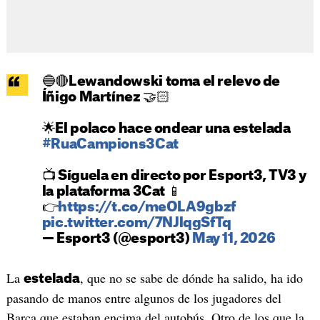
🔵🔴Lewandowski toma el relevo de
Íñigo Martínez 🤝🏻
🌟El polaco hace ondear una estelada
#RuaCampions3Cat
📺 Síguela en directo por Esport3, TV3 y
la plataforma 3Cat 📱
👉
https://t.co/meOLA9gbzf
pic.twitter.com/7NJlqgSfTq
— Esport3 (@esport3)
May 11, 2026
La
, que no se sabe de dónde ha salido, ha ido
estelada
pasando de manos entre algunos de los jugadores del
Barça que estaban encima del autobús. Otro de los que la