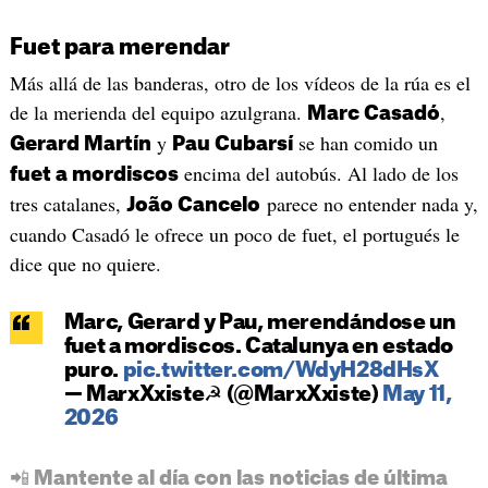
Fuet para merendar
Más allá de las banderas, otro de los vídeos de la rúa es el
de la merienda del equipo azulgrana.
,
Marc Casadó
y
se han comido un
Gerard Martín
Pau Cubarsí
encima del autobús. Al lado de los
fuet a mordiscos
tres catalanes,
parece no entender nada y,
João Cancelo
cuando Casadó le ofrece un poco de fuet, el portugués le
dice que no quiere.
Marc, Gerard y Pau, merendándose un
fuet a mordiscos. Catalunya en estado
puro.
pic.twitter.com/WdyH28dHsX
— MarxXxiste☭ (@MarxXxiste)
May 11,
2026
📲 Mantente al día con las noticias de última