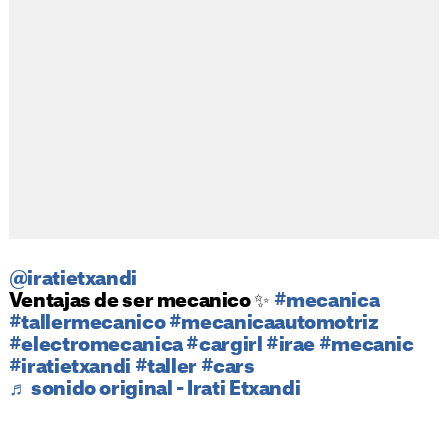
@iratietxandi
Ventajas de ser mecanico ✨
#mecanica
#tallermecanico
#mecanicaautomotriz
#electromecanica
#cargirl
#irae
#mecanic
#iratietxandi
#taller
#cars
♬ sonido original - Irati Etxandi