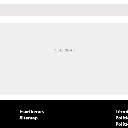
Escríbenos
Térmi
Sitemap
Polít
Polít