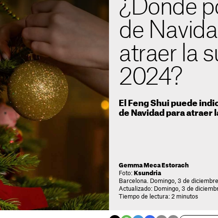
¿Dónde po
de Navida
atraer la 
2024?
El Feng Shui puede indi
de Navidad para atraer 
Gemma Meca Estorach
Foto:
Ksundria
Barcelona. Domingo, 3 de diciembr
Actualizado: Domingo, 3 de diciembr
Tiempo de lectura: 2 minutos