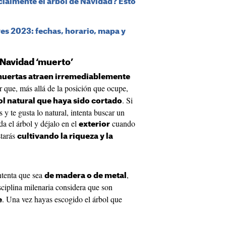
cialmente el árbol de Navidad? Esto
ves 2023: fechas, horario, mapa y
 Navidad ‘muerto’
muertas atraen irremediablemente
or que, más allá de la posición que ocupe,
. Si
l natural que haya sido cortado
 y te gusta lo natural, intenta buscar un
da el árbol y déjalo en el
cuando
exterior
starás
cultivando la riqueza y la
intenta que sea
,
de madera o de metal
sciplina milenaria considera que son
. Una vez hayas escogido el árbol que
e