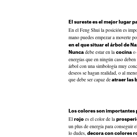
El sureste es el mejor lugar p
En el Feng Shui la posición es impo
mano puedes empezar a moverte por
en el que situar el árbol de N
debe estar en la
o 
Nunca
cocina
energías que en ningún caso deben s
árbol con una simbología muy concr
deseos se hagan realidad, o al menos
que debe ser capaz de
atraer las 
Los colores son importantes 
El
es el color de la
rojo
prosper
un plus de energía para conseguir el
lo dudes,
decora con colores r