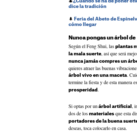
🎄
¿Cuándo se ha de poner ofi
dice la tradición
🌲
Feria del Abeto de Espinel
cómo llegar
Nunca pongas un árbol de
Según el Feng Shui, las
plantas 
, así que será mej
la mala suerte
nunca jamás compres un árbo
quieres atraer las buenas vibraciones
. Cui
árbol vivo en una maceta
termine la fiesta y de esta manera e
.
prosperidad
Si optas por un
, 
árbol artificial
dos de los
que esta di
materiales
portadores de la buena suert
deseas, toca colocarlo en casa.