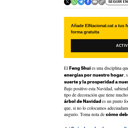
SEGUIR EN
Añade ElNacional.cat a tus f
forma gratuita
ACTI
El
es una disciplina q
Feng Shui
, 
energías por nuestro hogar
suerte y la prosperidad a nue
flujo positivo esta Navidad, sabie
tipo de decoración que tiene mucho 
es un punto fo
árbol de Navidad
que, si no lo colocamos adecuadam
augurio. Toma nota de
cómo debe