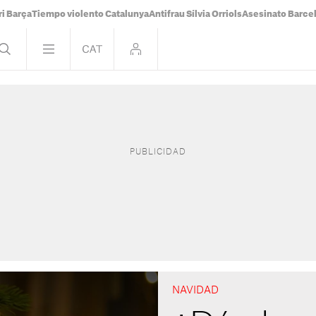
i Barça
Tiempo violento Catalunya
Antifrau Sílvia Orriols
Asesinato Barce
NAVIDAD