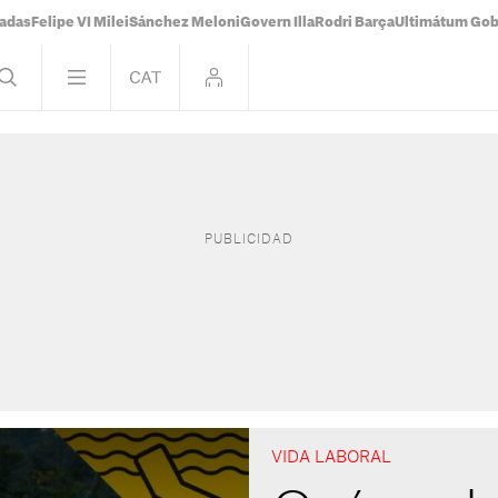
tadas
Felipe VI Milei
Sánchez Meloni
Govern Illa
Rodri Barça
Ultimátum Gobi
VIDA LABORAL