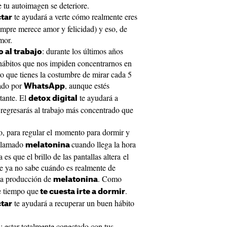
 tu autoimagen se deteriore.
te ayudará a verte cómo realmente eres
tar
empre merece amor y felicidad) y eso, de
mor.
: durante los últimos años
 al trabajo
ábitos que nos impiden concentrarnos en
ro que tienes la costumbre de mirar cada 5
lado por
, aunque estés
WhatsApp
tante. El
te ayudará a
detox digital
 regresarás al trabajo más concentrado que
po, para regular el momento para dormir y
 llamado
cuando llega la hora
melatonina
es que el brillo de las pantallas altera el
ste ya no sabe cuándo es realmente de
 la producción de
. Como
melatonina
e tiempo que
.
te cuesta irte a dormir
te ayudará a recuperar un buen hábito
tar
: estar totalmente conectado con tus