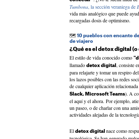
Tumbona
, la sección veraniega de
E
vida más analógico que puede ayudar
recargadas dosis de optimismo.
🗺️
10 pueblos con encanto de
de viajero
¿Qué es el detox digital 
El estilo de vida conocido como
"d
llamado
, consiste e
detox digital
para relajarte y tomar un respiro d
los lazos posibles con las redes soc
de cualquier aplicación relacionada
). A co
Slack, Microsoft Teams
el aquí y el ahora. Por ejemplo, ati
un paseo, o de charlar con una ami
actividades alejadas de la tecnologí
El
nace como respue
detox digital
tecnológica. Se han generado malos 