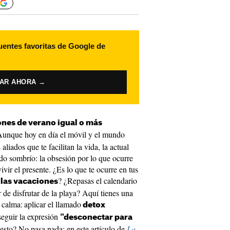
uentes favoritas de Google de
VAR AHORA →
ones de verano igual o más
Aunque hoy en día el móvil y el mundo
aliados que te facilitan la vida, la actual
do sombrío: la obsesión por lo que ocurre
vivir el presente. ¿Es lo que te ocurre en tus
? ¿Repasas el calendario
 las vacaciones
 de disfrutar de la playa? Aquí tienes una
 calma:
aplicar el llamado
detox
eguir la expresión
"desconectar para
esto? No pasa nada: en este artículo de
La