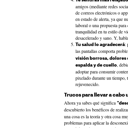
Te sentirás más relajad
amigos (mediante redes social
de correos electrónicos o ap
en estado de alerta, ya que 
laboral o una propuesta para q
tranquilidad en tu estilo de v
desacelerado y sano. Y, habla
:
Tu salud lo agradecerá
las pantallas comporta probl
visión borrosa, dolores 
, debi
espalda y de cuello
adoptar para consumir conten
pixelado durante un tiempo, t
rejuvenecido.
Trucos para llevar a cabo u
Ahora ya sabes qué significa
"des
descubierto los benéficos de realiza
una cosa es la teoría y otra cosa mu
problemas para aplicar la desconex