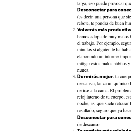
larga, eso puede provocar que
Desconectar para conec
(es decir, una persona que si
rebote, te pondrá de buen hu
Volverás más productivo
hemos adoptado muy malos h
el trabajo. Por ejemplo, segu
minutos si alguien te ha hab
elaborando un informe impor
mitigar estos malos hábitos y
nunca.
: tu cuer
Dormirás mejor
descansar, lanza un químico
de irse a la cama. El problema 
reloj interno de tu cuerpo; e
noche, así que suele retrasar
resultado, seguro que ya hac
Desconectar para conec
de descanso.