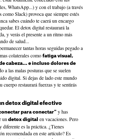
o
es, WhatsApp...) y con el trabajo (a través
ps como Slack) provoca que siempre estés
nunca sabes cuándo te caerá un encargo
uedar. El detox digital restaurará la
ida, y verás el presente a un ritmo más
ndo de salud...
 permanecer tantas horas seguidas pegado a
emas colaterales como
fatiga visual,
de cabeza... e incluso dolores de
do a las malas posturas que se suelen
ido digital. Si dejas de lado este mundo
u cuerpo restaurará fuerzas y te sentirás
n detox digital efectivo
y has
conectar para conectar"
r un
en vacaciones. Pero
detox digital
y diferente es la práctica. ¿Tienes
ión recomendada en este artículo? Es