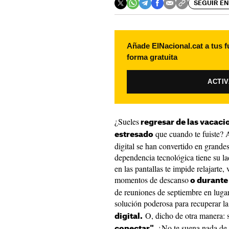
SEGUIR EN
Añade ElNacional.cat a tus f
forma gratuita
ACTI
¿Sueles
regresar de las vacaci
que cuando te fuiste? 
estresado
digital se han convertido en grandes 
dependencia tecnológica tiene su la
en las pantallas te impide relajarte, 
momentos de descanso
o durante
de reuniones de septiembre en lugar
solución poderosa para recuperar la
O, dicho de otra manera: s
digital.
. ¿No te suena nada de 
conectar"