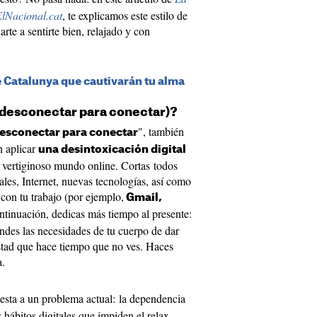
lNacional.cat
, te explicamos este estilo de
te a sentirte bien, relajado y con
 Catalunya que cautivarán tu alma
(o desconectar para conectar)?
", también
esconectar para conectar
n aplicar
una desintoxicación digital
el vertiginoso mundo online. Cortas todos
iales, Internet, nuevas tecnologías, así como
 con tu trabajo (por ejemplo,
Gmail,
ntinuación, dedicas más tiempo al presente:
endes las necesidades de tu cuerpo de dar
stad que hace tiempo que no ves. Haces
a.
sta a un problema actual: la dependencia
hábitos digitales que impiden el relax