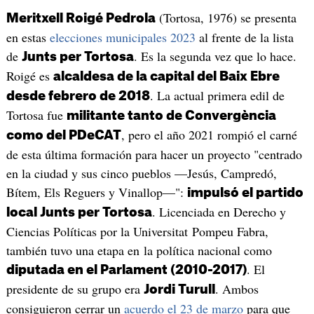
(Tortosa, 1976) se presenta
Meritxell Roigé Pedrola
en estas
elecciones municipales 2023
al frente de la lista
de
. Es la segunda vez que lo hace.
Junts per Tortosa
Roigé es
alcaldesa de la capital del Baix Ebre
. La actual primera edil de
desde febrero de 2018
Tortosa fue
militante tanto de Convergència
, pero el año 2021 rompió el carné
como del PDeCAT
de esta última formación para hacer un proyecto "centrado
en la ciudad y sus cinco pueblos —Jesús, Campredó,
Bítem, Els Reguers y Vinallop—":
impulsó el partido
. Licenciada en Derecho y
local Junts per Tortosa
Ciencias Políticas por la Universitat Pompeu Fabra,
también tuvo una etapa en la política nacional como
. El
diputada en el Parlament (2010-2017)
presidente de su grupo era
. Ambos
Jordi Turull
consiguieron cerrar un
acuerdo el 23 de marzo
para que