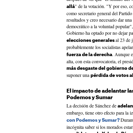
" de la votación. "Y por eso, 
allá
como secretario general del Partido
resultados y creo necesario dar un
democrático a la voluntad popular",
Gobierno ha optado por no dejar p
al 23 de 
elecciones generales
probablemente los socialistas apela
. Aunque e
fuerza de la derecha
alta, con esta convocatoria, el pres
más desgaste del gobierno d
suponer una
pérdida de votos a
El impacto de adelantar l
Podemos y Sumar
La decisión de Sánchez de
adelan
embargo, tiene otro efecto para la 
Durant
con Podemos y Sumar?
incógnita saber si los morados estar