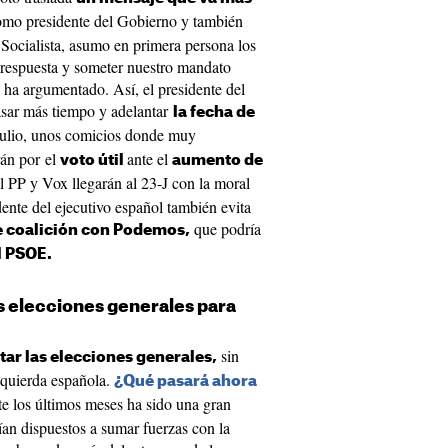
como presidente del Gobierno y también
 Socialista, asumo en primera persona los
a respuesta y someter nuestro mandato
 ha argumentado. Así, el presidente del
asar más tiempo y adelantar
la fecha de
julio, unos comicios donde muy
rán por el
ante el
voto útil
aumento de
l PP y Vox llegarán al 23-J con la moral
idente del ejecutivo español también evita
que podría
e coalición con Podemos,
l PSOE.
as elecciones generales para
sin
tar las elecciones generales,
izquierda española.
¿Qué pasará ahora
e los últimos meses ha sido una gran
ían dispuestos a sumar fuerzas con la