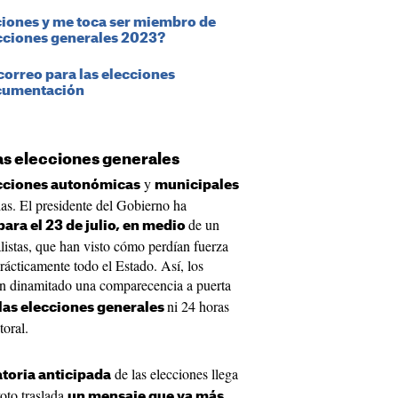
ciones y me toca ser miembro de
ecciones generales 2023?
correo para las elecciones
ocumentación
as elecciones generales
y
cciones autonómicas
municipales
as. El presidente del Gobierno ha
de un
para el 23 de julio, en medio
listas, que han visto cómo perdían fuerza
ácticamente todo el Estado. Así, los
n dinamitado una comparecencia a puerta
ni 24 horas
las elecciones generales
toral.
de las elecciones llega
toria anticipada
voto traslada
un mensaje que va más