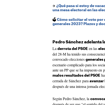
✈️
¿Qué pasa si estoy de vaca
una mesa electoral en las el
​🗳️
Cómo solicitar el voto por 
generales 2023? Plazos y d
Pedro Sánchez adelanta l
La
en las
derrota del PSOE
ele
del 28-M ha tenido sus consecuenci
convocado elecciones
generales 
escenario complicado para los socia
ante un PP que se ha impuesto en pr
ha
malos resultados del PSOE
cerrada de Sánchez para
avanzar 
después de una intensa jornada elec
Según Pedro Sánchez, la
convoca
después de ver que "el sentido del 