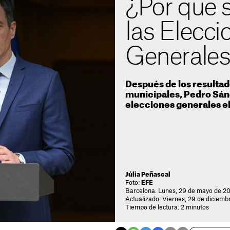
¿Por qué 
las Elecci
Generale
Después de los resultad
municipales, Pedro Sán
elecciones generales el 
Júlia Peñascal
Foto:
EFE
Barcelona. Lunes, 29 de mayo de 20
Actualizado: Viernes, 29 de diciemb
Tiempo de lectura: 2 minutos