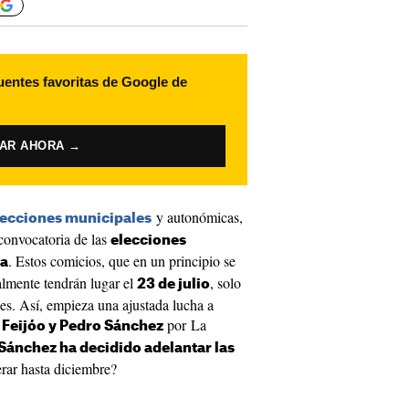
uentes favoritas de Google de
VAR AHORA →
y autonómicas,
lecciones municipales
convocatoria de las
elecciones
. Estos comicios, que en un principio se
da
nalmente tendrán lugar el
, solo
23 de julio
es. Así, empieza una ajustada lucha a
por La
 Feijóo y Pedro Sánchez
Sánchez ha decidido adelantar las
rar hasta diciembre?