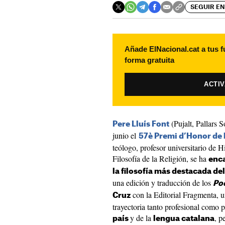
SEGUIR EN
Añade ElNacional.cat a tus f
forma gratuita
ACTI
(Pujalt, Pallars S
Pere Lluís Font
junio el
57è Premi d’Honor de l
teólogo, profesor universitario de H
Filosofía de la Religión, se ha
enca
la filosofía más destacada d
una edición y traducción de los
Po
con la Editorial Fragmenta, u
Cruz
trayectoria tanto profesional como 
y de la
, p
país
lengua catalana