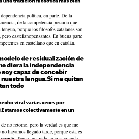
 una tradición filosófica más bien
dependencia política, en parte. De la
cuencia, de la competencia precaria que
 lengua, porque los filósofos catalanes son
, pero castellanopensantes. En buena parte
etentes en castellano que en catalán.
modelo de residualización de
me diera la independencia
o soy capaz de concebir
 nuestra lengua.Si me quitan
itan todo
echo viral varias veces por
 ¿Estamos colectivamente en un
de no retorno, pero la verdad es que me
 no hayamos llegado tarde, porque esta es
revertir. Tengo una vida larga y, cuando