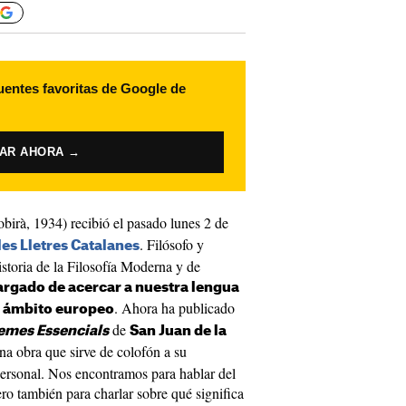
uentes favoritas de Google de
VAR AHORA →
obirà, 1934) recibió el pasado lunes 2 de
. Filósofo y
es Lletres Catalanes
istoria de la Filosofía Moderna y de
rgado de acercar a nuestra lengua
. Ahora ha publicado
el ámbito europeo
de
emes Essencials
San Juan de la
na obra que sirve de colofón a su
personal. Nos encontramos para hablar del
ero también para charlar sobre qué significa