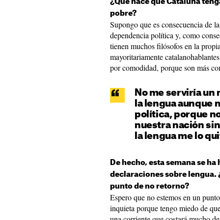
¿Qué hace que Cataluña tenga
pobre?
Supongo que es consecuencia de la 
dependencia política y, como conse
tienen muchos filósofos en la propia
mayoritariamente catalanohablantes
por comodidad, porque son más comp
No me serviría un 
la lengua aunque 
política, porque n
nuestra nación sin
la lengua me lo qu
De hecho, esta semana se ha h
declaraciones sobre lengua.
punto de no retorno?
Espero que no estemos en un punto 
inquieta porque tengo miedo de que
una corriente que costará mucho de 