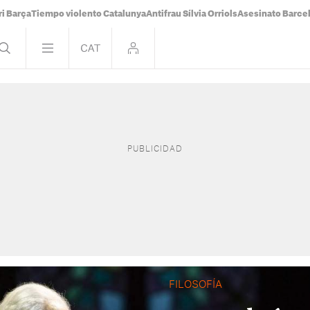
i Barça
Tiempo violento Catalunya
Antifrau Sílvia Orriols
Asesinato Barce
FILOSOFÍA