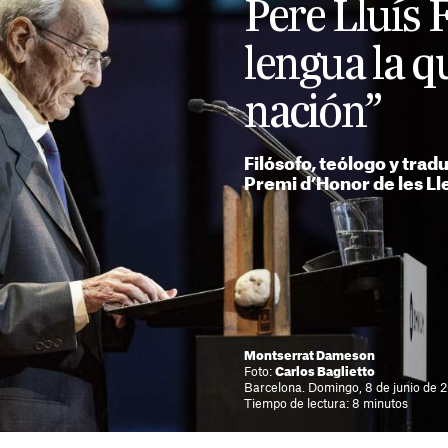
Pere Lluís F
lengua la q
nación”
Filósofo, teólogo y trad
Premi d’Honor de les Ll
Montserrat Dameson
Foto:
Carlos Baglietto
Barcelona. Domingo, 8 de junio de 
Tiempo de lectura: 8 minutos