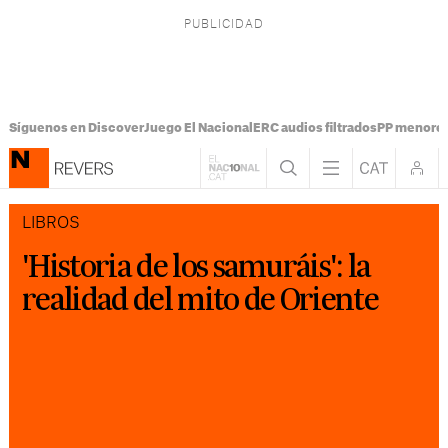
Síguenos en Discover
Juego El Nacional
ERC audios filtrados
PP menores
LIBROS
'Historia de los samuráis': la
realidad del mito de Oriente