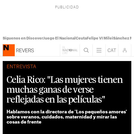
Síguenos en Discover
Juego El Nacional
Ceuta
Felipe VI Milei
Sánchez M
ENTREVISTA
Celia Rico: "Las mujeres tienen
muchas ganas de verse
reflejadas en las películas"
Hablamos con la directora de 'Los pequeños amores'
sobre veranos, cuidados, maternidad y mirar las
cosas de frente