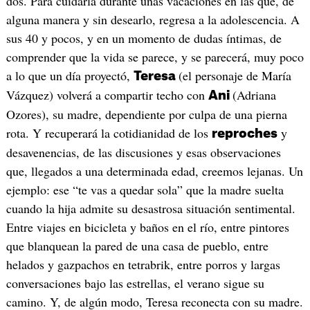
dos. Para cuidarla durante unas vacaciones en las que, de
alguna manera y sin desearlo, regresa a la adolescencia. A
sus 40 y pocos, y en un momento de dudas íntimas, de
comprender que la vida se parece, y se parecerá, muy poco
a lo que un día proyectó,
(el personaje de María
Teresa
Vázquez) volverá a compartir techo con
(Adriana
Ani
Ozores), su madre, dependiente por culpa de una pierna
rota. Y recuperará la cotidianidad de los
y
reproches
desavenencias, de las discusiones y esas observaciones
que, llegados a una determinada edad, creemos lejanas. Un
ejemplo: ese “te vas a quedar sola” que la madre suelta
cuando la hija admite su desastrosa situación sentimental.
Entre viajes en bicicleta y baños en el río, entre pintores
que blanquean la pared de una casa de pueblo, entre
helados y gazpachos en tetrabrik, entre porros y largas
conversaciones bajo las estrellas, el verano sigue su
camino. Y, de algún modo, Teresa reconecta con su madre.