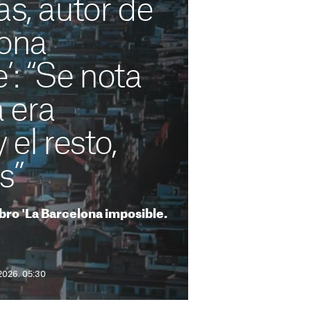
as, autor de
lona
’: “Se nota
 era
 el resto,
s”
libro 'La Barcelona imposible.
2026. 05:30