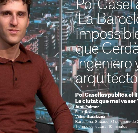
Pol Casell
‘La Barce
impossible
que Cerdà
ingeniero y
arquitecto
Pol Casellas publica el 
La ciutat que mai va ser'
Jordi Palmer
Foto:
S.L.
Vídeo:
Sara Luna
Barcelona. Sábado, 31 de enero de 
Tiempo de lectura: 10 minutos