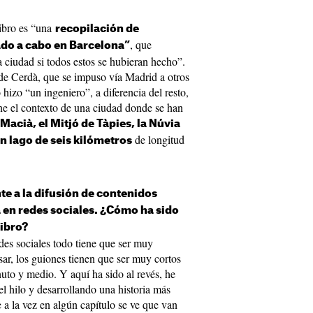
libro es “una
recopilación de
, que
ado a cabo en Barcelona”
 ciudad si todos estos se hubieran hecho”.
 de Cerdà, que se impuso vía Madrid a otros
hizo “un ingeniero”, a diferencia del resto,
ne el contexto de una ciudad donde se han
Macià, el Mitjó de Tàpies, la Núvia
de longitud
n lago de seis kilómetros
.
te a la difusión de contenidos
 en redes sociales. ¿Cómo ha sido
libro?
des sociales todo tiene que ser muy
sar, los guiones tienen que ser muy cortos
nuto y medio. Y aquí ha sido al revés, he
el hilo y desarrollando una historia más
 a la vez en algún capítulo se ve que van