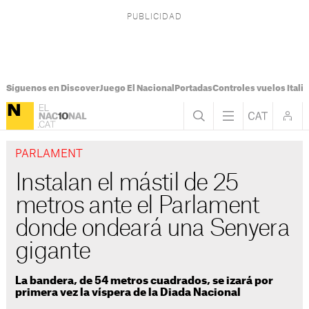
Síguenos en Discover
Juego El Nacional
Portadas
Controles vuelos Italia
PARLAMENT
Instalan el mástil de 25
metros ante el Parlament
donde ondeará una Senyera
gigante
La bandera, de 54 metros cuadrados, se izará por
primera vez la víspera de la Diada Nacional