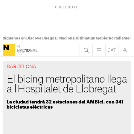
Síguenos en Discover
Juego El Nacional
Ultimátum Gobierno Italia
Melon
BARCELONA
El bicing metropolitano llega
a l'Hospitalet de Llobregat
La ciudad tendrá 32 estaciones del AMBici, con 341
bicicletas eléctricas