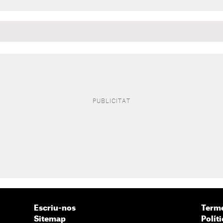
Escriu-nos
Terme
Sitemap
Políti