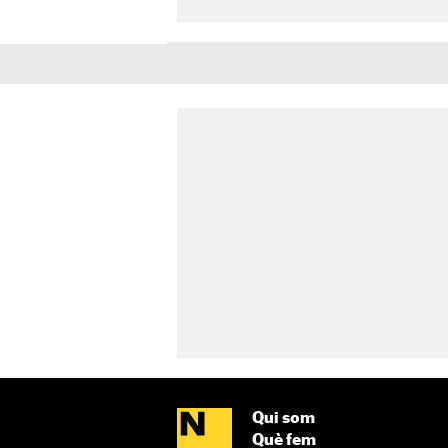
Qui som
Què fem