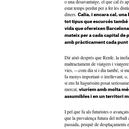
o una desavantatge, el que cal és ap
estat temps perdut per a fer les dis
diners.
Calia, i encara cal, un
tot tipus que escurcés també 
vida que ofereixen Barcelona 
mateix per a cada capital de p
amb pràcticament cada punt d
Dir això després que Renfe, la ine
maltractament de viatgers i viatgeres
vies, —com dia sí i dia també, si 
fa menys important o irrellevant, o,
si ens hi haguéssim posat seriosamen
mercat,
viuríem amb molta més 
assumibles i en un territori m
I pel que fa als futuristes o avançat
que la prevalença futura del treball 
passada, perquè de desplaçaments e