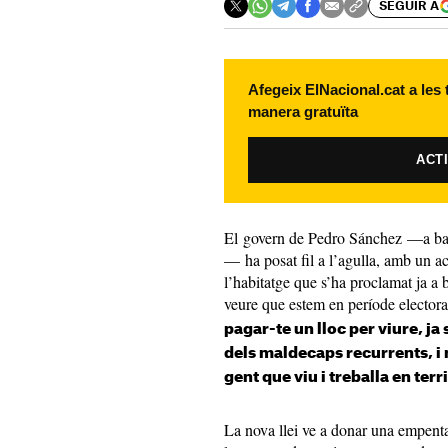
SEGUIR A
Afegeix ElNacional.cat a les
manera gratuïta
ACT
El govern de Pedro Sánchez —a ban
— ha posat fil a l’agulla, amb un ac
l’habitatge que s’ha proclamat ja a 
veure que estem en període electora
pagar-te un lloc per viure, ja
dels maldecaps recurrents, i 
gent que viu i treballa en ter
La nova llei ve a donar una empenta 