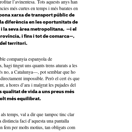
rofitar l’avinentesa. Tots aquests anys han
tàncies més curtes en temps i més barates en
a bona xarxa de transport públic de
la diferència en les oportunitats de
i la seva àrea metropolitana, —i el
rovíncia, i fins i tot de comarca—,
el territori.
fable companyia espanyola de
, hagi tingut uns quants trens aturats a les
més no, a Catalunya—, pot semblar que ho
 directament impossible. Però el cert és que
t, a hores d’ara i malgrat les pujades del
qualitat de vida a uns preus més
olt més equilibrat.
s als temps, val a dir que tampoc tinc clar
a distància faci d’aquesta una pantalla
n fem per molts motius, tan obligats com