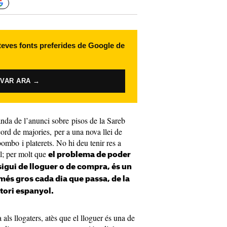
 teves fonts preferides de Google de
IVAR ARA →
da de l’anunci sobre pisos de la Sareb
ord de majories, per a una nova llei de
bombo i platerets. No hi deu tenir res a
l; per molt que
el problema de poder
 sigui de lloguer o de compra, és un
més gros cada dia que passa, de la
ritori espanyol.
als llogaters, atès que el lloguer és una de