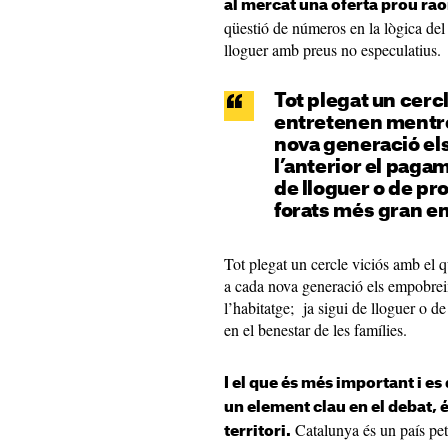
al mercat una oferta prou rao
qüestió de números en la lògica de
lloguer amb preus no especulatius.
Tot plegat un cerc
entretenen mentre
nova generació el
l’anterior el pagam
de lloguer o de pro
forats més gran en
Tot plegat un cercle viciós amb el 
a cada nova generació els empobrei
l’habitatge; ja sigui de lloguer o de
en el benestar de les famílies.
I el que és més important i es
un element clau en el debat, é
Catalunya és un país peti
territori.