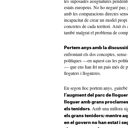
les suposades assignatures pendents
estats europeus. No ho negaré pas; 
amb les comparacions directes sense
incapacitat de crear un model propi 
concretes de cada territori. Això és 
també malgrat el problema de compet
Portem anys amb la discussió 
enfrontant els dos conceptes, sense e
polítiques —en aquest cas les polít
— que ens han fet un país més de pr
llogaters i llogateres.
En segon lloc portem anys, gairebé
l’augment del parc de lloguer
lloguer amb grans proclames 
. Amb una millora sig
els tenidors
els grans tenidors; mentre aq
en el govern no han estat i s