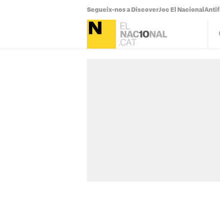
Segueix-nos a Discover
Joc El Nacional
Antif