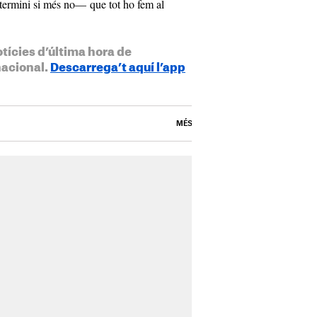
termini si més no— que tot ho fem al
otícies d’última hora de
nacional.
Descarrega’t aquí l’app
MÉS