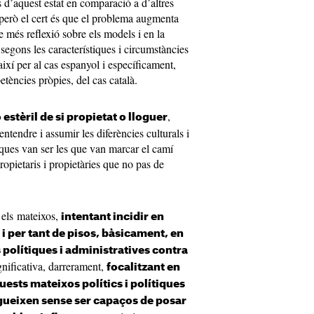
 d’aquest estat en comparació a d’altres
però el cert és que el problema augmenta
 més reflexió sobre els models i en la
segons les característiques i circumstàncies
així per al cas espanyol i específicament,
ències pròpies, del cas català.
,
estèril de si propietat o lloguer
ntendre i assumir les diferències culturals i
iques van ser les que van marcar el camí
opietaris i propietàries que no pas de
 els mateixos,
intentant incidir en
 i per tant de pisos, bàsicament, en
polítiques i administratives contra
nificativa, darrerament,
focalitzant en
uests mateixos polítics i polítiques
egueixen sense ser capaços de posar