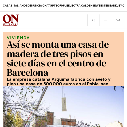
CASAS ITALIANOS
DENUNCIA CHATGPT
SORIGUÉ
ELECTRA CALDENSE
WEBSTER BANK
LEY CO
VIVIENDA
Así se monta una casa de
madera de tres pisos en
siete días en el centro de
Barcelona
La empresa catalana Arquima fabrica con aveto y
pino una casa de 800.000 euros en el Poble-sec