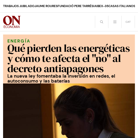
TRABAJOS JUBILADO
JAUME ROURES
FUNDACIÓ PERE TARRÉS
IA
IBEX-35
CASAS ITALIANOS
D
ENERGÍA
Qué pierden las energéticas
y cómo te afecta el "no" al
decreto antiapagones
La nueva ley fomentaba la inversión en redes, el
autoconsumo y las baterías