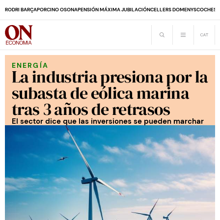
RODRI BARÇA
PORCINO OSONA
PENSIÓN MÁXIMA JUBILACIÓN
CELLERS DOMENYS
COCHES 
ENERGÍA
La industria presiona por la
subasta de eólica marina
tras 3 años de retrasos
El sector dice que las inversiones se pueden marchar