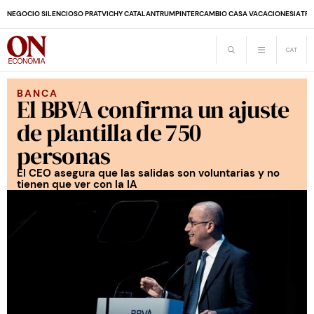
NEGOCIO SILENCIOSO PRAT
VICHY CATALAN
TRUMP
INTERCAMBIO CASA VACACIONES
IA
TRA
BANCA
El BBVA confirma un ajuste
de plantilla de 750
personas
El CEO asegura que las salidas son voluntarias y no
tienen que ver con la IA