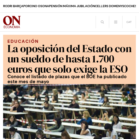
RODRI BARÇA
PORCINO OSONA
PENSIÓN MÁXIMA JUBILACIÓN
CELLERS DOMENYS
COCHES 
EDUCACIÓN
La oposición del Estado con
un sueldo de hasta 1.700
euros que solo exige la ESO
Conoce el listado de plazas que el BOE ha publicado
este mes de mayo