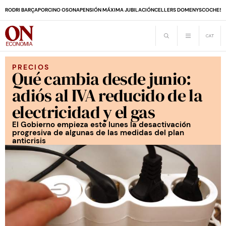
RODRI BARÇA
PORCINO OSONA
PENSIÓN MÁXIMA JUBILACIÓN
CELLERS DOMENYS
COCHES 
PRECIOS
Qué cambia desde junio:
adiós al IVA reducido de la
electricidad y el gas
El Gobierno empieza este lunes la desactivación
progresiva de algunas de las medidas del plan
anticrisis