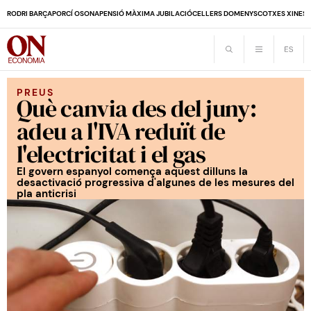
RODRI BARÇA
PORCÍ OSONA
PENSIÓ MÀXIMA JUBILACIÓ
CELLERS DOMENYS
COTXES XINES
PREUS
Què canvia des del juny:
adeu a l'IVA reduït de
l'electricitat i el gas
El govern espanyol comença aquest dilluns la
desactivació progressiva d'algunes de les mesures del
pla anticrisi