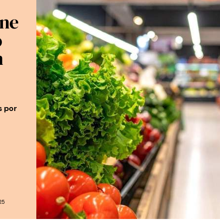
ene
o
n
s por
25