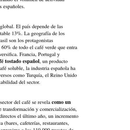
s españoles.
lobal. El país depende de las
table 13%. La geografía de los
sil son los protagonistas
 60% de todo el café verde que entra
versifica. Francia, Portugal y
afé tostado español
, un producto
fé soluble, la industria española ha
versos como Turquía, el Reino Unido
abilidad del sector.
como un
sector del café se revela
de transformación y comercialización,
directos el último año, un incremento
 (bares, cafeterías, restaurantes,
se aproxima a los 110.000 puestos de