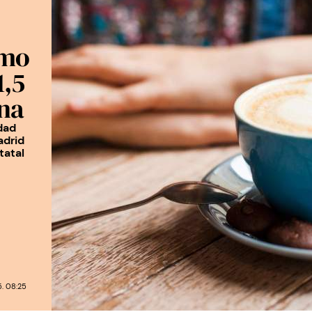
umo
1,5
na
dad
adrid
tatal
. 08:25