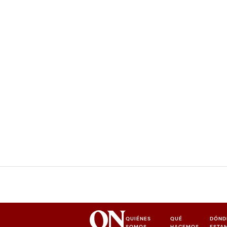
QUIÉNES
QUÉ
DÓND
SOMOS
HACEMOS
ESTA