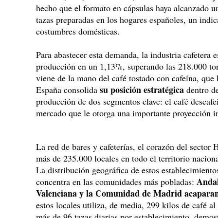
hecho que el formato en cápsulas haya alcanzado un
tazas preparadas en los hogares españoles, un indic
costumbres domésticas.
Para abastecer esta demanda, la industria cafetera
producción en un 1,13%, superando las 218.000 ton
viene de la mano del café tostado con cafeína, que
su posición estratégica
España consolida
dentro de
producción de dos segmentos clave: el café descafei
mercado que le otorga una importante proyección in
La red de bares y cafeterías, el corazón del sector
más de 235.000 locales en todo el territorio nacion
La distribución geográfica de estos establecimiento
Andal
concentra en las comunidades más pobladas:
Valenciana y la Comunidad de Madrid acaparan 
estos locales utiliza, de media, 299 kilos de café al
más de 96 tazas diarias por establecimiento, demos