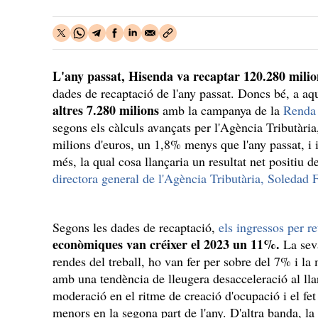
L'any passat, Hisenda va recaptar 120.280 milio
dades de recaptació de l'any passat. Doncs bé, a aq
altres 7.280 milions
amb la campanya de la
Renda 
segons els càlculs avançats per l'Agència Tributàri
milions d'euros, un 1,8% menys que l'any passat, i
més, la qual cosa llançaria un resultat net positiu 
directora general de l'Agència Tributària, Soledad
Segons les dades de recaptació,
els ingressos per re
econòmiques van créixer el 2023 un 11%.
La seva
rendes del treball, ho van fer per sobre del 7% i l
amb una tendència de lleugera desacceleració al llar
moderació en el ritme de creació d'ocupació i el fet 
menors en la segona part de l'any. D'altra banda, l