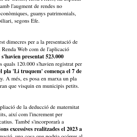
t amb l'augment de rendes no
 econòmiques, guanys patrimonials,
iliari, segons Efe.
t dimecres per a la presentació de
ma Renda Web com de l'aplicació
í s'havien presentat 523.000
 quals 120.000 s'havien registrat per
del pla 'Li truquem' comença el 7 de
uny. A més, es posa en marxa un pla
gran que visquin en municipis petits.
pliació de la deducció de maternitat
its, així com l'increment per
catius. També s'incorporarà a
ons excessives realitzades el 2023 a
ació, una cosa que podria ocórrer al