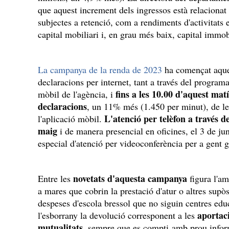
que aquest increment dels ingressos està relaciona
subjectes a retenció, com a rendiments d'activitats
capital mobiliari i, en grau més baix, capital immob
La campanya de la renda de 2023
ha començat aques
declaracions per internet, tant a través del progra
fins a les 10.00 d'aquest mat
mòbil de l'agència, i
declaracions
, un 11% més (1.450 per minut), de les
L'atenció per telèfon a través 
l'aplicació mòbil.
maig
i de manera presencial en oficines, el 3 de j
especial d'atenció per videoconferència per a gent 
novetats d'aquesta campanya
Entre les
figura l'am
a mares que cobrin la prestació d'atur o altres supòs
despeses d'escola bressol que no siguin centres edu
aportaci
l'esborrany la devolució corresponent a les
mutualitats
, sempre que es compti amb prou inform