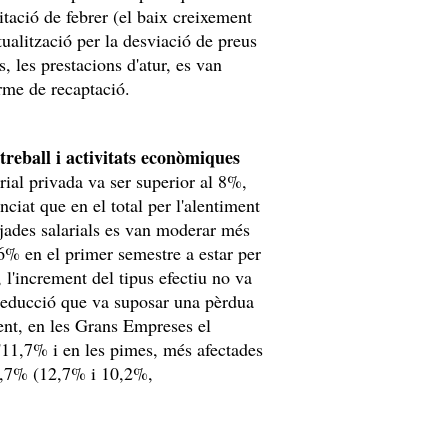
tació de febrer (el baix creixement
tualització per la desviació de preus
, les prestacions d'atur, es van
rme de recaptació.
 treball i activitats econòmiques
ial privada va ser superior al 8%,
nciat que en el total per l'alentiment
ujades salarials es van moderar més
 6% en el primer semestre a estar per
 l'increment del tipus efectiu no va
 reducció que va suposar una pèrdua
ent, en les Grans Empreses el
l'11,7% i en les pimes, més afectades
l 7,7% (12,7% i 10,2%,