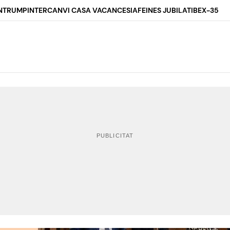
N
TRUMP
INTERCANVI CASA VACANCES
IA
FEINES JUBILAT
IBEX-35