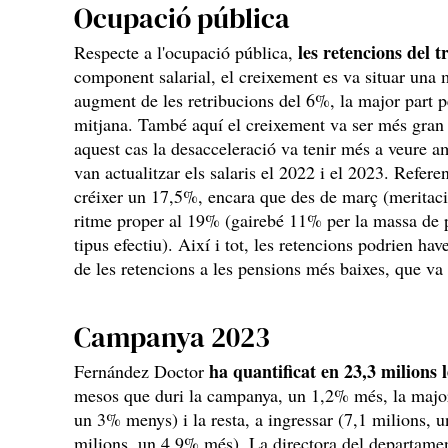
Ocupació pública
les retencions del 
Respecte a l'ocupació pública,
component salarial, el creixement es va situar una
augment de les retribucions del 6%, la major part p
mitjana. També aquí el creixement va ser més gran e
aquest cas la desacceleració va tenir més a veure a
van actualitzar els salaris el 2022 i el 2023. Refere
créixer un 17,5%, encara que des de març (meritació
ritme proper al 19% (gairebé 11% per la massa de 
tipus efectiu). Així i tot, les retencions podrien hav
de les retencions a les pensions més baixes, que va 
Campanya 2023
ha quantificat en 23,3 milions 
Fernández Doctor
mesos que duri la campanya, un 1,2% més, la majori
un 3% menys) i la resta, a ingressar (7,1 milions, 
milions, un 4,9% més). La directora del departamen