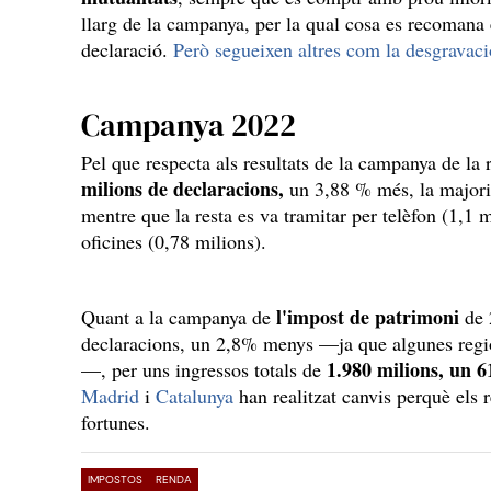
llarg de la campanya, per la qual cosa es recomana 
declaració.
Però segueixen altres com la desgravació
Campanya 2022
Pel que respecta als resultats de la campanya de la
milions de declaracions,
un 3,88 % més, la majoria 
mentre que la resta es va tramitar per telèfon (1,1 
oficines (0,78 milions).
l'impost de patrimoni
Quant a la campanya de
de 
declaracions, un 2,8% menys —ja que algunes reg
1.980 milions, un 
—, per uns ingressos totals de
Madrid
i
Catalunya
han realitzat canvis perquè els 
fortunes.
IMPOSTOS
RENDA