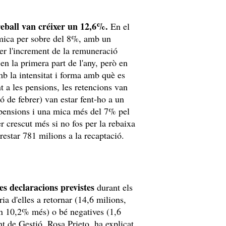
treball van créixer un 12,6%.
En el
 mica per sobre del 8%, amb un
er l'increment de la remuneració
n la primera part de l'any, però en
mb la intensitat i forma amb què es
nt a les pensions, les retencions van
 de febrer) van estar fent-ho a un
pensions i una mica més del 7% pel
er crescut més si no fos per la rebaixa
restar 781 milions a la recaptació.
les declaracions previstes
durant els
a d'elles a retornar (14,6 milions,
un 10,2% més) o bé negatives (1,6
t de Gestió, Rosa Prieto, ha explicat