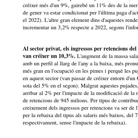
créixer més d'un 9%, gairebé un 11% des de la meri
de gener va estar condicionat per l'última paga d'ac
el 2022). L'altre gran element dins d'aquestes rendes
incrementar un 3,2% respecte a 2022, segons l'info
Al sector privat, els ingressos per retencions del
van créixer un 10,3%.
L'augment de la massa salar
amb un perfil al llarg de l'any a la baixa, més pronu
més gran en l'ocupació en les pimes i perquè les p
en aquest sector (van passar de créixer entorn d'un
sota del 5% en el segon). Malgrat aquestes pujades,
arribar al 2% per l'impacte de la modificació de la
de retencions de 945 milions. Per tipus de contribu
creixement dels ingressos per retencions va ser de 
per la rebaixa del tipus als salaris més baixos, de
respectivament, sense l'impacte de la rebaixa).