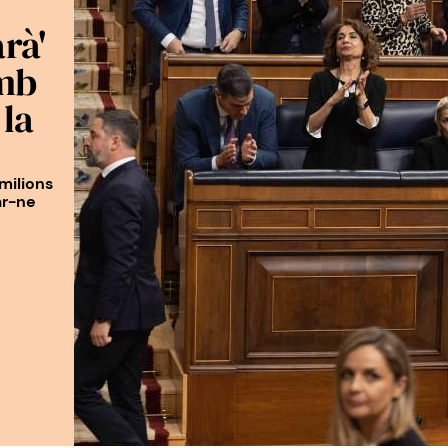
rà'
amb
 la
milions
ar-ne