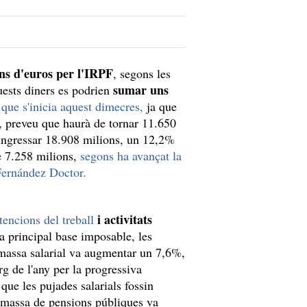
ns d'euros per l'IRPF
, segons les
sumar uns
uests diners es podrien
que s'inicia aquest dimecres,
ja que
a, preveu que haurà de tornar 11.650
 ingressar 18.908 milions, un 12,2%
de 7.258 milions,
segons ha avançat la
 Fernández Doctor.
i activitats
tencions del treball
 principal base imposable, les
a massa salarial va augmentar un 7,6%,
g de l'any per la progressiva
que les pujades salarials fossin
a massa de pensions públiques va