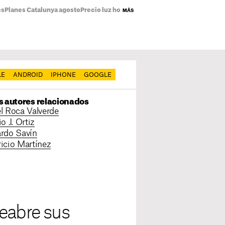
es
Planes Catalunya agosto
Precio luz hoy
Emma Vilarasau
Estrenos Netflix
MÁS
LE
ANDROID
IPHONE
GOOGLE
s autores relacionados
l Roca Valverde
o J. Ortiz
rdo Savín
icio Martínez
eabre sus