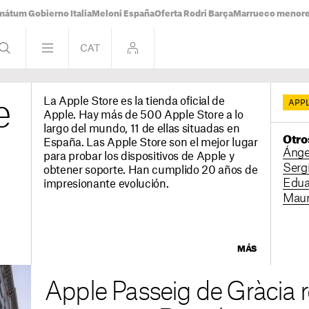
mátum Gobierno Italia
Meloni España
Oferta Rodri Barça
Marrueco menor
La Apple Store es la tienda oficial de
e
APP
Apple. Hay más de 500 Apple Store a lo
largo del mundo, 11 de ellas situadas en
Otro
España. Las Apple Store son el mejor lugar
Ánge
para probar los dispositivos de Apple y
Sergi
obtener soporte. Han cumplido 20 años de
Edua
impresionante evolución.
Maur
MÁS
Apple Passeig de Gràcia r