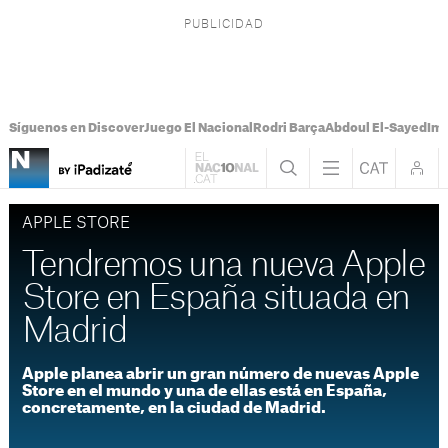
Síguenos en Discover
Juego El Nacional
Rodri Barça
Abdoul El-Sayed
Imá
APPLE STORE
Tendremos una nueva Apple
Store en España situada en
Madrid
Apple planea abrir un gran número de nuevas Apple
Store en el mundo y una de ellas está en España,
concretamente, en la ciudad de Madrid.