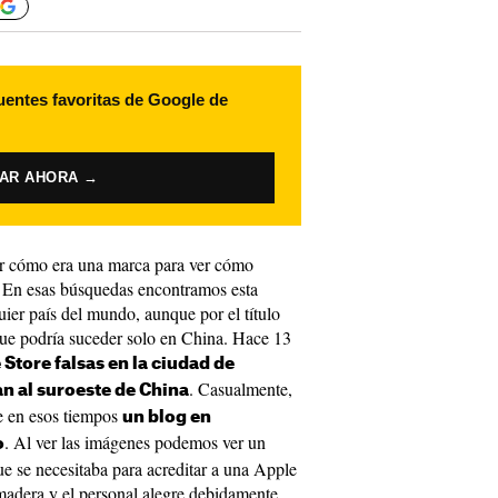
uentes favoritas de Google de
VAR AHORA →
r cómo era una marca para ver cómo
. En esas búsquedas encontramos esta
uier país del mundo, aunque por el título
ue podría suceder solo en China. Hace 13
Store falsas en la ciudad de
. Casualmente,
n al suroeste de China
ue en esos tiempos
un blog en
. Al ver las imágenes podemos ver un
o
ue se necesitaba para acreditar a una Apple
 madera y el personal alegre debidamente