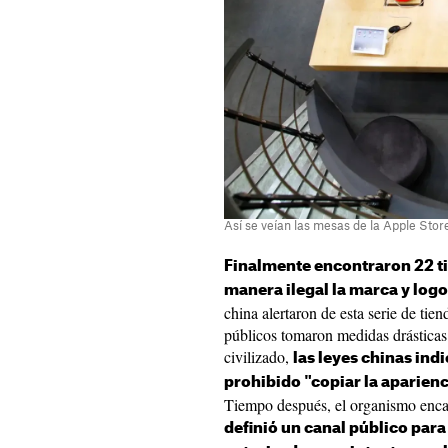
Así se veían las mesas de la Apple Store
Finalmente encontraron 22 ti
manera ilegal la marca y log
china alertaron de esta serie de tie
públicos tomaron medidas drásticas 
civilizado,
las leyes chinas in
prohibido "copiar la aparien
Tiempo después, el organismo enca
definió un canal público par