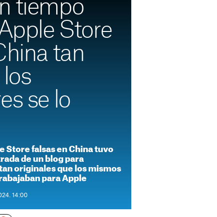
n tiempo
 Apple Store
China tan
 los
es se lo
e Store falsas en China tuvo
trada de un blog para
tan originales que los mismos
rabajaban para Apple
024. 14:00