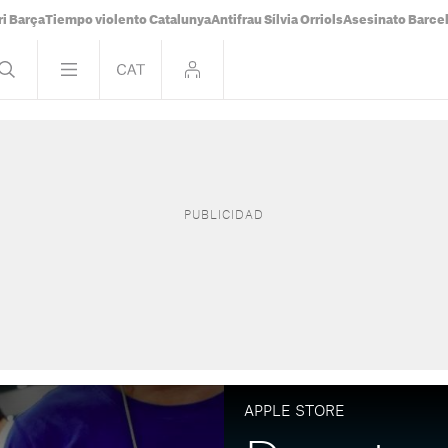
i Barça
Tiempo violento Catalunya
Antifrau Sílvia Orriols
Asesinato Barce
APPLE STORE