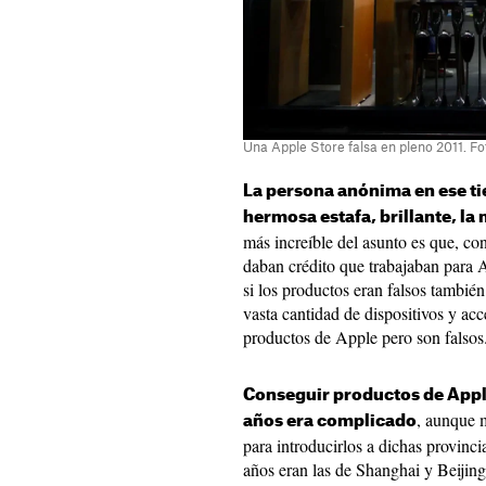
Una Apple Store falsa en pleno 2011. Fo
La persona anónima en ese t
hermosa estafa, brillante, la 
más increíble del asunto es que, co
daban crédito que trabajaban para 
si los productos eran falsos tambi
vasta cantidad de dispositivos y acc
productos de Apple pero son falsos
Conseguir productos de Apple
, aunque 
años era complicado
para introducirlos a dichas provinci
años eran las de Shanghai y Beijin