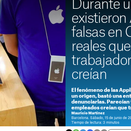
Durante u
existieron
falsas en 
reales que
trabajador
creían
El fenómeno de las Appl
un origen, bastó una en
denunciarlas. Parecían 
empleados creían que t
Mauricio Martínez
Barcelona. Sábado, 15 de junio de 2
Tiempo de lectura: 3 minutos