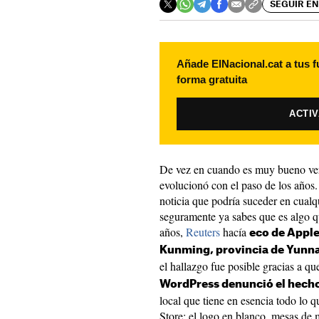
SEGUIR EN
Añade ElNacional.cat a tus f
forma gratuita
ACTI
De vez en cuando es muy bueno ve
evolucionó con el paso de los años
noticia que podría suceder en cualq
seguramente ya sabes que es algo q
años,
Reuters
hacía
eco de Apple 
Kunming, provincia de Yunna
el hallazgo fue posible gracias a q
WordPress denunció el hech
local que tiene en esencia todo lo q
Store: el logo en blanco, mesas de