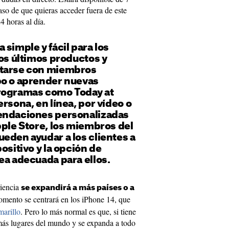
aso de que quieras acceder fuera de este
4 horas al día.
 simple y fácil para los
los últimos productos y
ctarse con miembros
po o aprender nuevas
rogramas como Today at
ersona, en línea, por vídeo o
endaciones personalizadas
pple Store, los miembros del
eden ayudar a los clientes a
ositivo y la opción de
ea adecuada para ellos.
riencia
se expandirá a más países o a
omento se centrará en los iPhone 14, que
marillo
. Pero lo más normal es que, si tiene
 más lugares del mundo y se expanda a todo