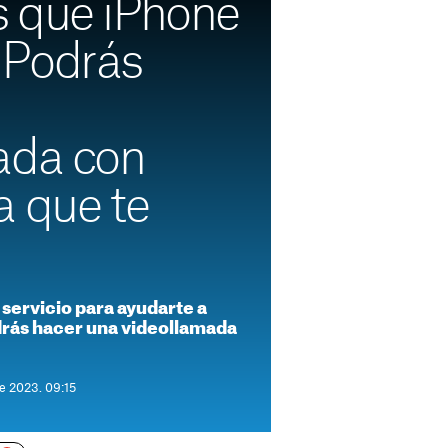
 qué iPhone
 Podrás
ada con
a que te
servicio para ayudarte a
rás hacer una videollamada
de 2023. 09:15