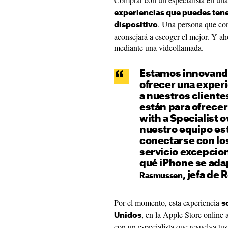
experiencias que puedes tene
. Una persona que con
dispositivo
aconsejará a escoger el mejor. Y a
mediante una videollamada.
Estamos innovand
ofrecer una exper
a nuestros client
están para ofrecer
with a Specialist 
nuestro equipo e
conectarse con los
servicio excepcio
qué iPhone se adap
, jefa de 
Rasmussen
Por el momento, esta experiencia
s
, en la Apple Store online
Unidos
con un especialista que resuelva tus