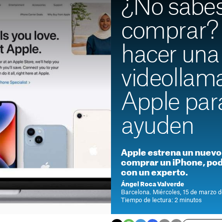
¿No sabes
comprar?
hacer una
videollam
Apple par
ayuden
Apple estrena un nuevo 
comprar un iPhone, pod
con un experto.
Ángel Roca Valverde
Barcelona. Miércoles, 15 de marzo 
Tiempo de lectura: 2 minutos