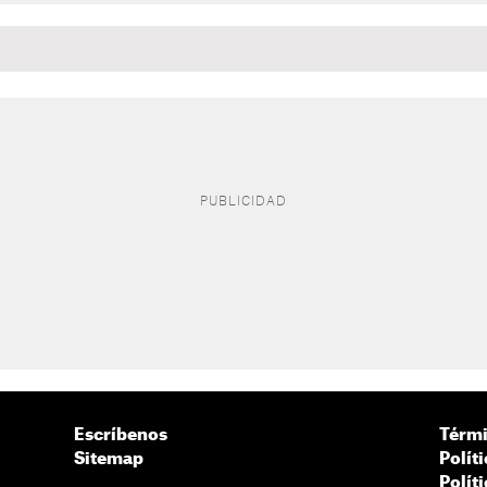
Escríbenos
Térmi
Sitemap
Polít
Polít