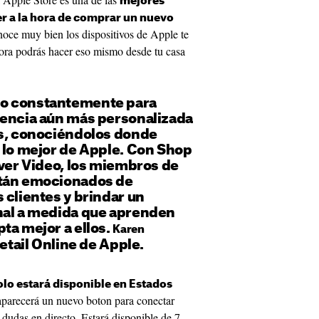
mejores
r a la hora de comprar un nuevo
oce muy bien los dispositivos de Apple te
hora podrás hacer eso mismo desde tu casa
o constantemente para
iencia aún más personalizada
es, conociéndolos donde
 lo mejor de Apple. Con Shop
over Video, los miembros de
stán emocionados de
 clientes y brindar un
nal a medida que aprenden
ta mejor a ellos.
Karen
Retail Online de Apple.
olo estará disponible en Estados
 aparecerá un nuevo boton para conectar
 dudas en directo. Estará disponible de 7