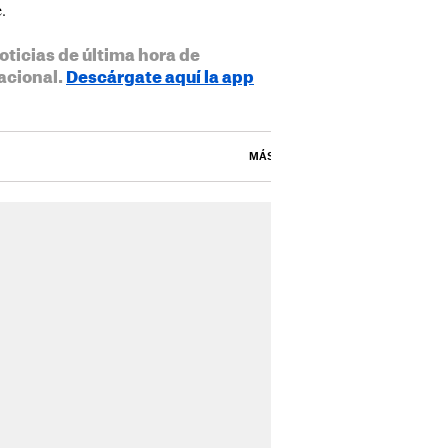
.
oticias de última hora de
acional.
Descárgate aquí la app
MÁS