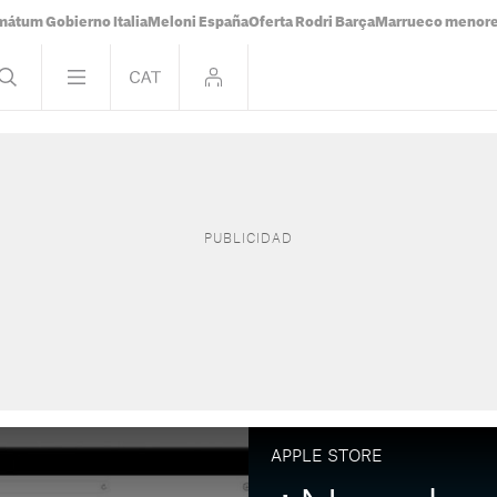
mátum Gobierno Italia
Meloni España
Oferta Rodri Barça
Marrueco menor
APPLE STORE