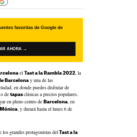
uentes favoritas de Google de
VAR AHORA →
el
, la
rcelona
Tast a la Rambla 2022
y una de las
de Barcelona
 ciudad, en donde puedes disfrutar de
o de
clásicas a precios populares.
tapas
ugar en pleno centro de
, en
Barcelona
, y durará hasta el lunes 6 de
 Mónica
 los grandes protagonistas del
Tast a la