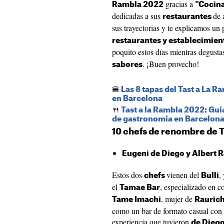
gracias a
Rambla 2022
"Cocina
dedicadas a sus
de 
restaurantes
sus trayectorias y te explicamos un 
restaurantes y establecimien
poquito estos días mientras degusta
. ¡Buen provecho!
sabores
🍔
Las 8 tapas del Tast a La 
en Barcelona
🍴
Tast a la Rambla 2022: Guía
de gastronomía en Barcelon
10 chefs de renombre de T
Eugeni de Diego y Albert 
Estos dos
vienen del
,
chefs
Bulli
el
, especializado en 
Tamae Bar
, mujer de
Tame Imachi
Rauric
como un bar de formato casual con
experiencia que tuvieron
de Diego