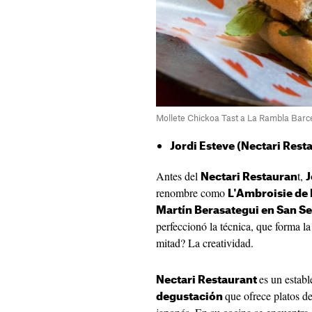
Mollete Chickoa Tast a La Rambla Barc
Jordi Esteve (Nectari Rest
Antes del
t,
Nectari Restauran
J
renombre como
L'Ambroisie de 
Martín Berasategui en San S
perfeccionó la técnica, que forma la
mitad? La creatividad.
es un estab
Nectari Restaurant
que ofrece platos d
degustación