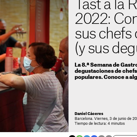
Tast a la
2022: Con
sus chefs
(y sus deg
La 8.ª Semana de Gastr
degustaciones de chefs
populares. Conoce a al
Daniel Cáceres
Barcelona. Viernes, 3 de junio de 2
Tiempo de lectura: 4 minutos