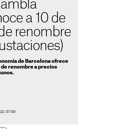
 Rambla
oce a 10 de
 de renombre
ustaciones)
onomía de Barcelona ofrece
 de renombre a precios
gunos.
022. 07:00