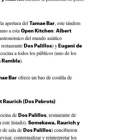
 la apertura del
, este tándem
Tamae Bar
 uno a esta
:
Open Kitchen
Albert
astronómico del mundo asiático
l restaurante
) y
Dos Palillos
Eugeni de
 cocina a todos los públicos (uno de los
).
la Rambla
ofrece un bao de costilla de
ae Bar
 Raurich (Dos Pebrots)
cocina de
, restaurante de
Dos Palillos
 este listado).
Somekawa, Raurich y
o de sala de
) concibieron
Dos Palillos
evisar, contextualizar y reinterpretar los