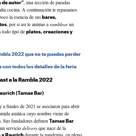
, una sección de paradas
 de autor"
alta cocina. A continuación te repasamos
poco la esencia de sus
bares,
, por si así te animas a
ramblear
un
tos
s todo tipo de
platos, creaciones y
Rambla 2022 que no te puedes perder
 con todos los detalles de la feria
a
ast a la Rambla 2022
Raurich (Tamae Bar)
 y a finales de 2021 se asociaron para abrir
comida asiática cuyo nombre viene de
. Sus fundadores definen
h
Tamae Bar
 un servicio
delivery
que nace de la
durante la pandemia, en pleno
 y Raurich