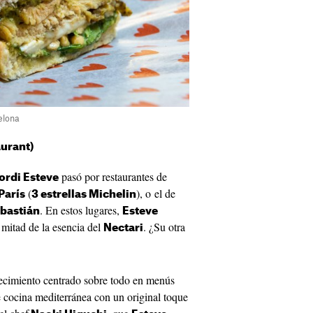
elona
aurant)
pasó por restaurantes de
ordi Esteve
(
), o el de
París
3 estrellas Michelin
. En estos lugares,
ebastián
Esteve
 mitad de la esencia del
. ¿Su otra
Nectari
lecimiento centrado sobre todo en menús
e cocina mediterránea con un original toque