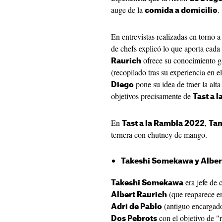
auge de la
.
comida a domicilio
En entrevistas realizadas en torno a
de chefs explicó lo que aporta cada
ofrece su conocimiento g
Raurich
(recopilado tras su experiencia en e
pone su idea de traer la alta
Diego
objetivos precisamente de
Tast a 
En
,
Tast a la Rambla 2022
Tam
ternera con chutney de mango.
Takeshi Somekawa y Albert
era jefe de 
Takeshi Somekawa
(que reaparece en
Albert Raurich
(antiguo encargad
Adri de Pablo
con el objetivo de "r
Dos Pebrots