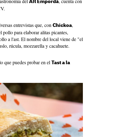
gastronomía del
, cuenta con
Alt Empordà
CV.
iversas entrevistas que, con
,
Chickoa
 pollo para elaborar alitas picantes,
llo a l'ast. El nombre del local viene de "el
slo, rúcula, mozzarella y cacahuete.
 lo que puedes probar en el
Tast a la