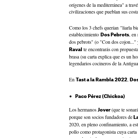
orígenes de la mediterránea" a travé
civilizaciones que pueblan sus cost
Como los 3 chefs querían "liarla bi
establecimiento
, en
Dos Pebrots
dos pebrots" (o "Con dos cojon..." 
te encontrarás con propuesta
Raval
brasa (su carta explica que es un h
legendarios cocineros de la Antigu
En
,
Tast a la Rambla 2022
Dos
Paco Pérez (Chickoa)
Los hermanos
(que te sonará
Jover
porque son socios fundadores de
La
2020, en pleno confinamiento, a es
pollo como protagonista cuya carta