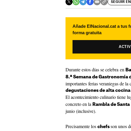
SEGUIR EN
Añade ElNacional.cat a tus f
forma gratuita
ACTI
Durante estos días se celebra en
Ba
8.ª Semana de Gastronomía 
importantes ferias veraniegas de la
degustaciones de alta cocina
El acontecimiento culinario tiene l
concreto en la
Rambla de Santa
junio (inclusive).
Precisamente los
son unos de
chefs