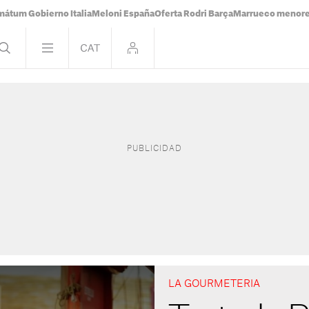
mátum Gobierno Italia
Meloni España
Oferta Rodri Barça
Marrueco menor
LA GOURMETERIA