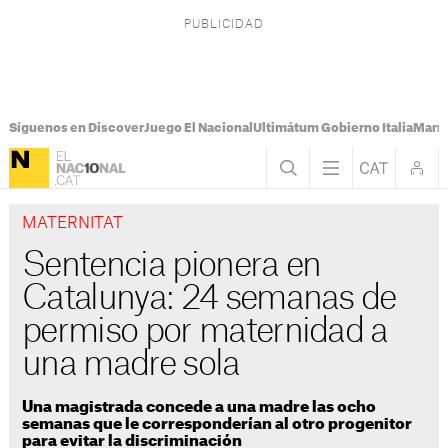
Síguenos en Discover
Juego El Nacional
Ultimátum Gobierno Italia
Marr
MATERNITAT
Sentencia pionera en
Catalunya: 24 semanas de
permiso por maternidad a
una madre sola
Una magistrada concede a una madre las ocho
semanas que le corresponderían al otro progenitor
para evitar la discriminación