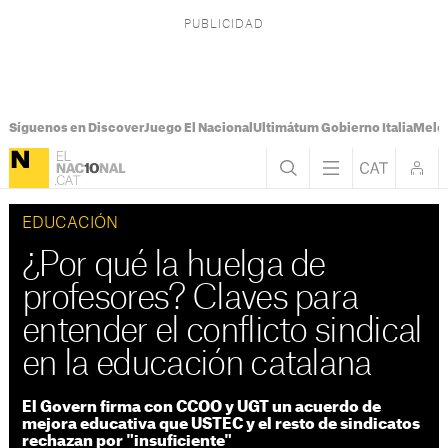
Síguenos en Discover
Juego El Nacional
Ultimátum Gobierno Italia
Melon
EDUCACIÓN
¿Por qué la huelga de
profesores? Claves para
entender el conflicto sindical
en la educación catalana
El Govern firma con CCOO y UGT un acuerdo de
mejora educativa que USTEC y el resto de sindicatos
rechazan por "insuficiente"