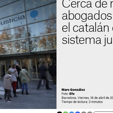
Cerca de 
abogados
el catalán 
sistema ju
Marc González
Foto:
Efe
Barcelona. Viernes, 16 de abril de 20
Tiempo de lectura: 2 minutos