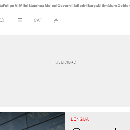
ta
Felipe VI Milei
Sánchez Meloni
Govern Illa
Rodri Barça
Ultimátum Gobiern
LENGUA