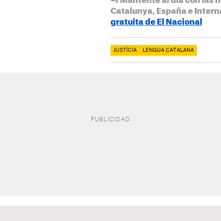
📲 Mantente al día con las n
Catalunya, España e Intern
gratuita de El Nacional
JUSTÍCIA
LENGUA CATALANA