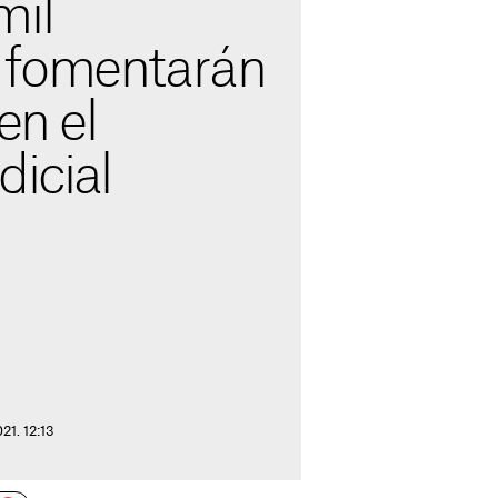
mil
 fomentarán
en el
dicial
21. 12:13