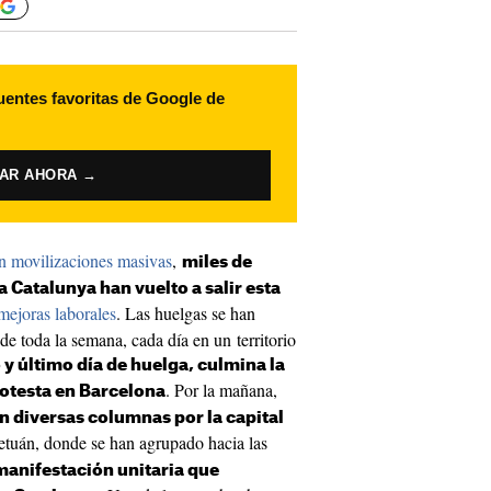
uentes favoritas de Google de
VAR AHORA →
n movilizaciones masivas
,
miles de
 Catalunya han vuelto a salir esta
 mejoras laborales
. Las huelgas se han
 de toda la semana, cada día en un territorio
 y último día de huelga, culmina la
. Por la mañana,
otesta en Barcelona
 diversas columnas por la capital
Tetuán, donde se han agrupado hacia las
manifestación unitaria que