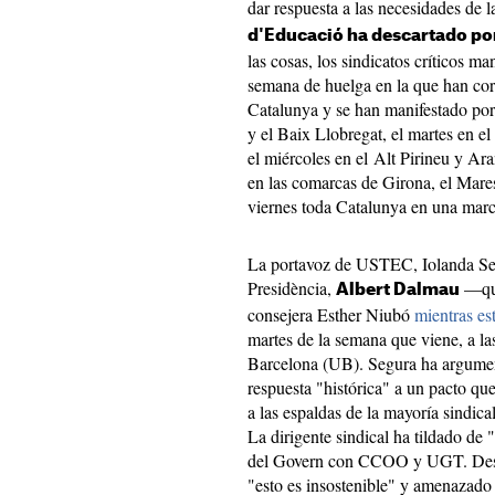
dar respuesta a las necesidades de 
d'Educació ha descartado por
las cosas, los sindicatos críticos m
semana de huelga en la que han cort
Catalunya y se han manifestado por t
y el Baix Llobregat, el martes en el
el miércoles en el Alt Pirineu y Ara
en las comarcas de Girona, el Mares
viernes toda Catalunya en una marc
La portavoz de USTEC, Iolanda Segu
Presidència,
—quie
Albert Dalmau
consejera Esther Niubó
mientras est
martes de la semana que viene, a las
Barcelona (UB). Segura ha argumen
respuesta "histórica" a un pacto qu
a las espaldas de la mayoría sindical
La dirigente sindical ha tildado de 
del Govern con CCOO y UGT. Desd
"esto es insostenible" y amenazado