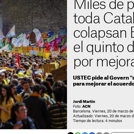
Miles de p
toda Cata
colapsan 
el quinto 
por mejora
USTEC pide al Govern "s
para mejorar el acuer
Jordi Martín
Foto:
ACN
Barcelona. Viernes, 20 de marzo de
Actualizado: Viernes, 20 de marzo d
Tiempo de lectura: 4 minutos