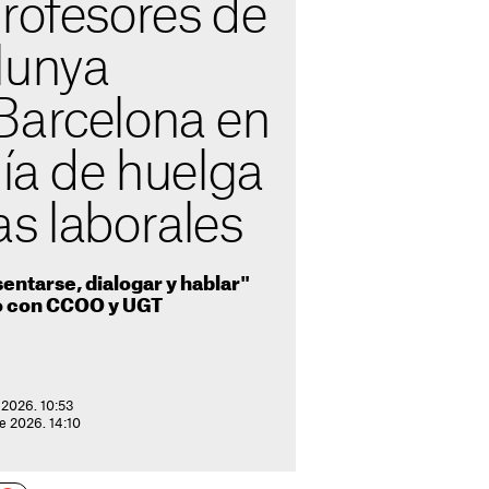
rofesores de
lunya
Barcelona en
día de huelga
s laborales
entarse, dialogar y hablar"
do con CCOO y UGT
 2026. 10:53
e 2026. 14:10