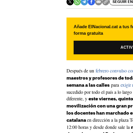
SEGUIR EN
Añade ElNacional.cat a tus f
forma gratuita
ACTI
Después de un
febrero convulso co
maestros y profesores de toda
para
exigir
semana a las calles
sucedido por todo el país a lo largo
diferente, y
este viernes, quinto
movilización con una gran pr
los docentes han marchado en
en dirección a la plaza 
catalana
12:00 horas y desde donde sale la