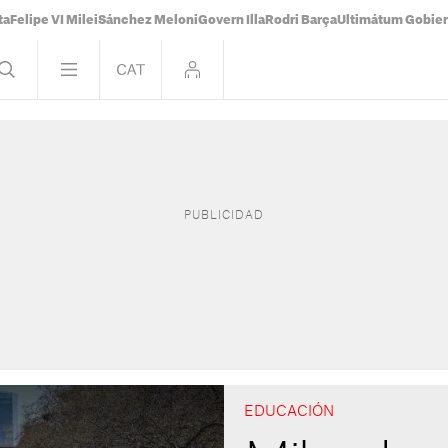
ta
Felipe VI Milei
Sánchez Meloni
Govern Illa
Rodri Barça
Ultimátum Gobiern
EDUCACIÓN