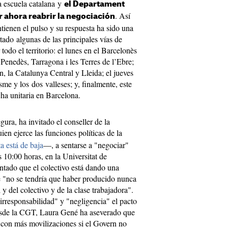
la escuela catalana y
el Departament
. Así
 ahora reabrir la negociación
antienen el pulso y su respuesta ha sido una
ado algunas de las principales vías de
odo el territorio: el lunes en el Barcelonès
 Penedès, Tarragona i les Terres de l’Ebre;
n, la Catalunya Central y Lleida; el jueves
me y los dos valleses; y, finalmente, este
ha unitaria en Barcelona.
ra, ha invitado el conseller de la
n ejerce las funciones políticas de la
a está de baja
—, a sentarse a "negociar"
 10:00 horas, en la Universitat de
tado que el colectivo está dando una
e "no se tendría que haber producido nunca
 y del colectivo y de la clase trabajadora".
"irresponsabilidad" y "negligencia" el pacto
e la CGT, Laura Gené ha aseverado que
 con más movilizaciones si el Govern no