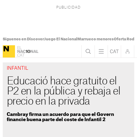
Síguenos en Discover
Juego El Nacional
Marrueco menores
Oferta Rodri
INFANTIL
Educació hace gratuito el
P2 en la pública y rebaja el
precio en la privada
Cambray firma un acuerdo para que el Govern
financie buena parte del coste de Infantil 2