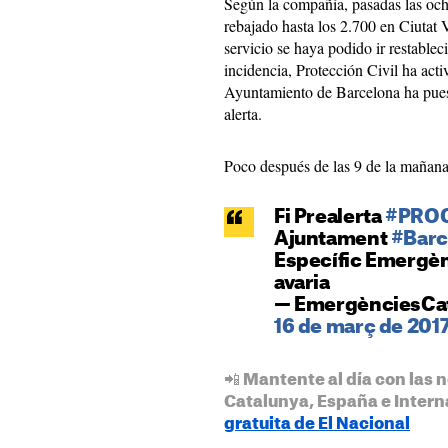
Según la compañía, pasadas las ocho
rebajado hasta los 2.700 en Ciutat 
servicio se haya podido ir restable
incidencia, Protección Civil ha activ
Ayuntamiento de Barcelona ha pues
alerta.
Poco después de las 9 de la mañana, 
Fi Prealerta
#PRO
Ajuntament
#Barc
Específic Emergèn
avaria
— EmergènciesCat
16 de març de 201
📲 Mantente al día con las n
Catalunya, España e Intern
gratuita de El Nacional