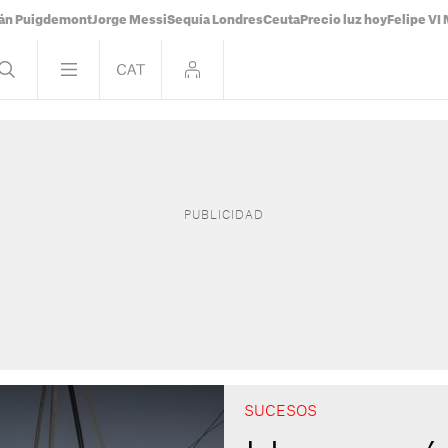
ián Puigdemont
Jorge Messi
Sequía Londres
Ceuta
Precio luz hoy
Felipe VI 
SUCESOS