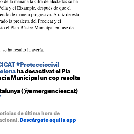
 de la mañana la cifra de afectados se ha
Vella y el Eixample, después de que el
ciendo de manera progresiva. A raíz de esta
ado la prealerta del Procicat y el
to el Plan Básico Municipal en fase de
se ha resulto la avería.
CICAT
#Protecciocivil
elona
ha desactivat el Pla
cia Municipal un cop resolta
alunya (@emergenciescat)
7
oticias de última hora de
acional.
Descárgate aquí la app