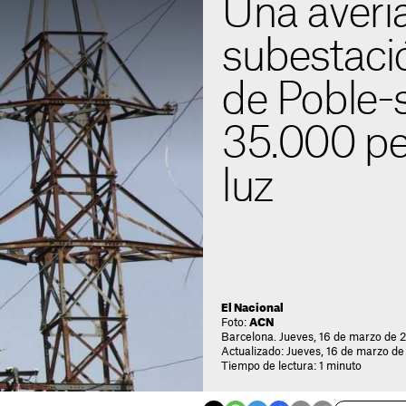
Una avería
subestació
de Poble-s
35.000 pe
luz
El Nacional
Foto:
ACN
Barcelona. Jueves, 16 de marzo de 
Actualizado: Jueves, 16 de marzo de
Tiempo de lectura: 1 minuto