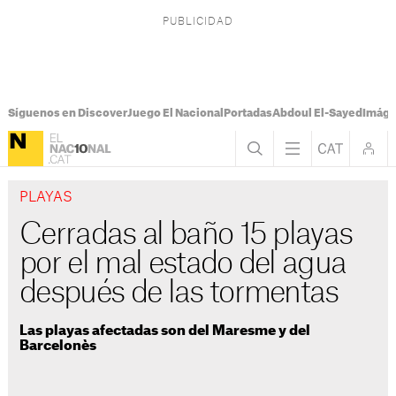
Síguenos en Discover
Juego El Nacional
Portadas
Abdoul El-Sayed
Imáge
PLAYAS
Cerradas al baño 15 playas
por el mal estado del agua
después de las tormentas
Las playas afectadas son del Maresme y del
Barcelonès