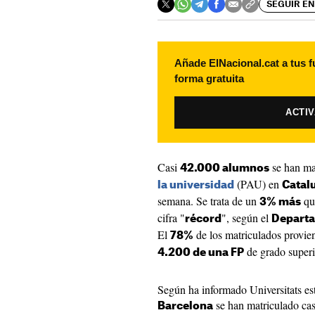
SEGUIR EN
Añade ElNacional.cat a tus f
forma gratuita
ACTI
Casi
se han ma
42.000 alumnos
(PAU) en
la universidad
Catal
semana. Se trata de un
que
3% más
cifra "
", según el
récord
Departa
El
de los matriculados provi
78%
de grado superi
4.200 de una FP
Según ha informado Universitats es
se han matriculado ca
Barcelona