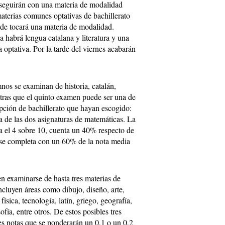
 seguirán con una materia de modalidad
materias comunes optativas de bachillerato
rde tocará una materia de modalidad.
a habrá lengua catalana y literatura y una
optativa. Por la tarde del viernes acabarán
mnos se examinan de historia, catalán,
ntras que el quinto examen puede ser una de
pción de bachillerato que hayan escogido:
na de las dos asignaturas de matemáticas. La
ra el 4 sobre 10, cuenta un 40% respecto de
 se completa con un 60% de la nota media
en examinarse de hasta tres materias de
ncluyen áreas como dibujo, diseño, arte,
 física, tecnología, latín, griego, geografía,
fía, entre otros. De estos posibles tres
es notas que se ponderarán un 0,1 o un 0,2