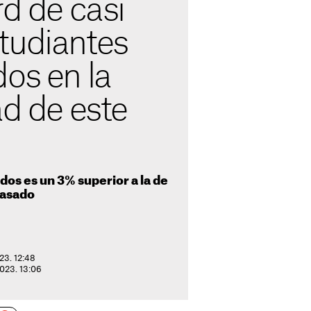
rd de casi
tudiantes
os en la
ad de este
os es un 3% superior a la de
pasado
23. 12:48
2023. 13:06