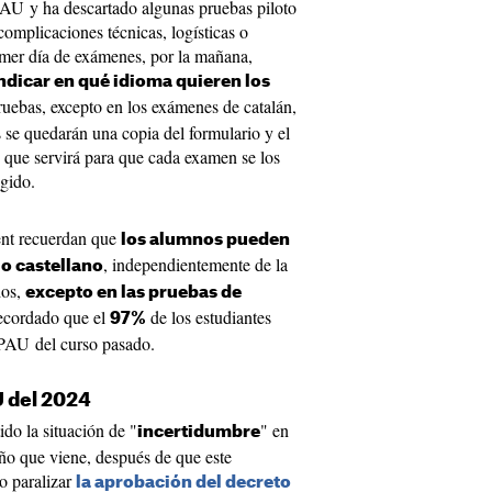
PAU y ha descartado algunas pruebas piloto
omplicaciones técnicas, logísticas o
mer día de exámenes, por la mañana,
ndicar en qué idioma quieren los
ruebas, excepto en los exámenes de catalán,
s se quedarán una copia del formulario y el
a, que servirá para que cada examen se los
gido.
ent recuerdan que
los alumnos pueden
, independientemente de la
 o castellano
dos,
excepto en las pruebas de
recordado que el
de los estudiantes
97%
s PAU del curso pasado.
U del 2024
do la situación de "
" en
incertidumbre
ño que viene, después de que este
o paralizar
la aprobación del decreto