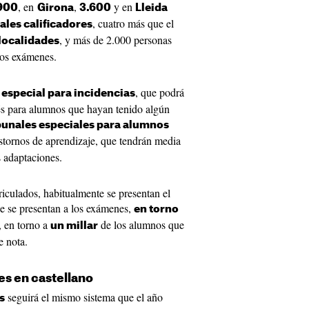
, en
,
y en
900
Girona
3.600
Lleida
, cuatro más que el
nales calificadores
, y más de 2.000 personas
 localidades
los exámenes.
, que podrá
 especial para incidencias
s para alumnos que hayan tenido algún
bunales especiales para alumnos
rastornos de aprendizaje, que tendrán media
 adaptaciones.
riculados, habitualmente se presentan el
e se presentan a los exámenes,
en torno
 en torno a
de los alumnos que
un millar
 nota.
es en castellano
seguirá el mismo sistema que el año
s