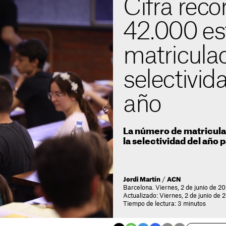
Cifra réco
42.000 es
matriculad
selectivid
año
La número de matriculad
la selectividad del año 
Jordi Martín
/
ACN
Barcelona. Viernes, 2 de junio de 20
Actualizado: Viernes, 2 de junio de 
Tiempo de lectura: 3 minutos