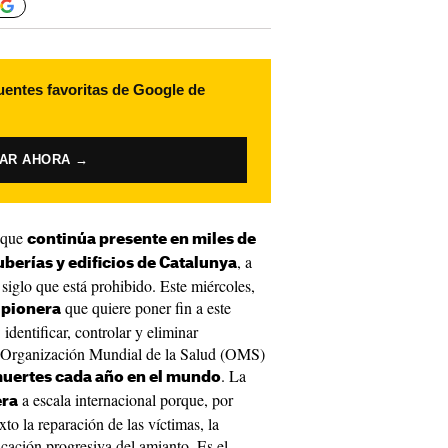
uentes favoritas de Google de
VAR AHORA →
e que
continúa presente en miles de
, a
uberías y edificios de Catalunya
siglo que está prohibido. Este miércoles,
que quiere poner fin a este
 pionera
identificar, controlar y eliminar
a Organización Mundial de la Salud (OMS)
. La
uertes cada año en el mundo
a escala internacional porque, por
era
to la reparación de las víctimas, la
icación progresiva del amianto. Es el