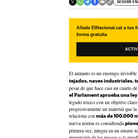
SEGUIR EN
Añade ElNacional.cat a tus f
forma gratuita
ACTI
El amianto es un enemigo invisibl
tejados, naves industriales, t
pesar de que hace casi un cuarto de 
el Parlament aprueba una ley
legado tóxico con un objetivo claro: 
progresivamente un material que l
relaciona con
más de 100.000 m
nueva norma es considerada
pion
primera vez, integra en un mismo tex
prevención de los riesgos y la errad