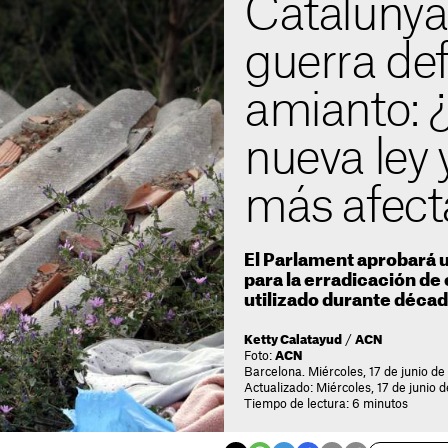
Catalunya 
guerra defi
amianto: ¿
nueva ley
más afect
El Parlament aprobará u
para la erradicación de
utilizado durante déca
Ketty Calatayud
/
ACN
Foto:
ACN
Barcelona. Miércoles, 17 de junio d
Actualizado: Miércoles, 17 de junio 
Tiempo de lectura: 6 minutos