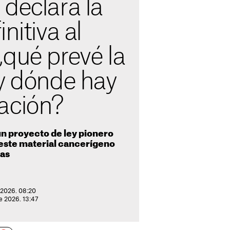
declara la
nitiva al
qué prevé la
 y dónde hay
ación?
n proyecto de ley pionero
 este material cancerígeno
das
e 2026. 08:20
de 2026. 13:47