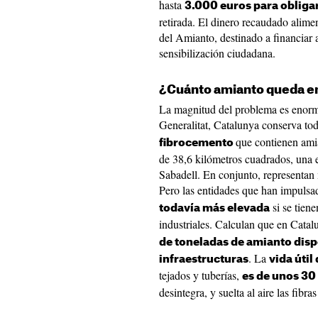
hasta
3.000 euros para obliga
retirada. El dinero recaudado alim
del Amianto, destinado a financiar a
sensibilización ciudadana.
¿Cuánto amianto queda e
La magnitud del problema es enorme
Generalitat, Catalunya conserva to
que contienen ami
fibrocemento
de 38,6 kilómetros cuadrados, una e
Sabadell. En conjunto, representan
Pero las entidades que han impulsad
si se tien
todavía más elevada
industriales. Calculan que en Catal
de toneladas de amianto dispe
. La
infraestructuras
vida útil 
tejados y tuberías,
es de unos 30
desintegra, y suelta al aire las fibr