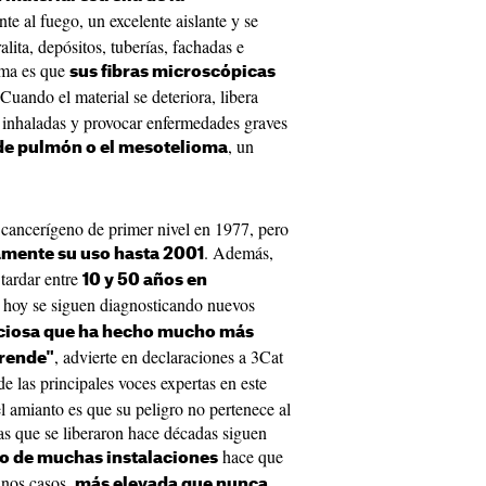
ente al fuego, un excelente aislante y se
lita, depósitos, tuberías, fachadas e
lema es que
sus fibras microscópicas
 Cuando el material se deteriora, libera
r inhaladas y provocar enfermedades graves
, un
r de pulmón o el mesotelioma
ancerígeno de primer nivel en 1977, pero
. Además,
mente su uso hasta 2001
tardar entre
10 y 50 años en
a hoy se siguen diagnosticando nuevos
nciosa que ha hecho mucho más
, advierte en declaraciones a 3Cat
prende"
de las principales voces expertas en este
 amianto es que su peligro no pertenece al
ras que se liberaron hace décadas siguen
hace que
ro de muchas instalaciones
unos casos,
más elevada que nunca.