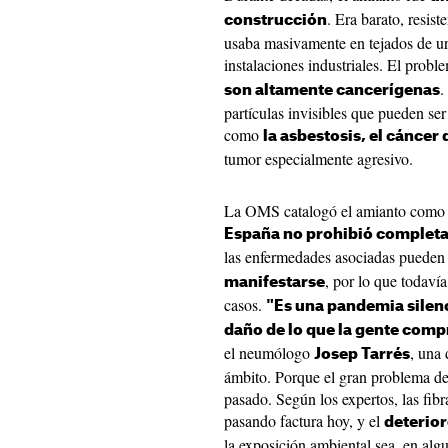
. Era barato, resist
construcción
usaba masivamente en tejados de ura
instalaciones industriales. El prob
.
son altamente cancerígenas
partículas invisibles que pueden se
como
la asbestosis, el cánce
tumor especialmente agresivo.
La OMS catalogó el amianto como c
España no prohibió completa
las enfermedades asociadas pueden 
, por lo que todaví
manifestarse
casos.
"Es una pandemia sile
daño de lo que la gente com
el neumólogo
, una 
Josep Tarrés
ámbito. Porque el gran problema del
pasado. Según los expertos, las fib
pasando factura hoy, y el
deterio
la exposición ambiental sea, en alg