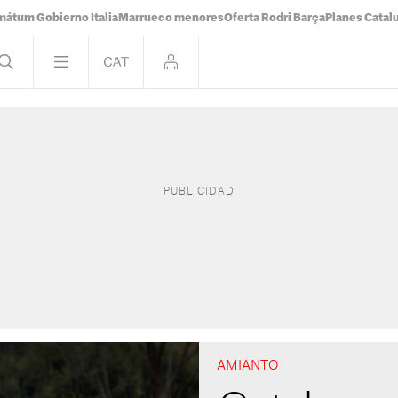
mátum Gobierno Italia
Marrueco menores
Oferta Rodri Barça
Planes Catal
AMIANTO