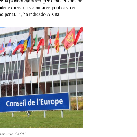
ce la palabra
amnistía
, pero trata el tema de
oder expresar las opiniones políticas, de
ho penal...", ha indicado Alsina.
rasburgo / ACN