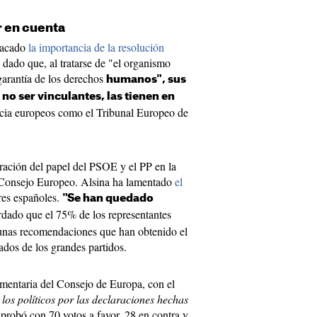
 en cuenta
stacado
la importancia de la resolución
dado que, al tratarse de "el organismo
garantía de los derechos
humanos", sus
o ser vinculantes, las tienen en
sticia europeos como el Tribunal Europeo de
ración del papel del PSOE y el PP en la
l Consejo Europeo. Alsina ha lamentado
el
res españoles.
"Se han quedado
ordado que el 75% de los representantes
 unas recomendaciones que han obtenido el
ados de los grandes partidos.
amentaria del Consejo de Europa, con el
los políticos por las declaraciones hechas
aprobó con 70 votos a favor, 28 en contra y