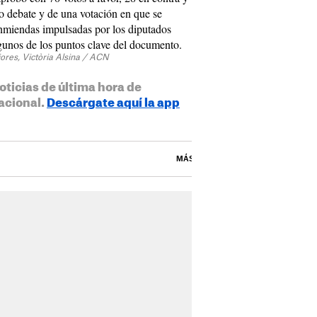
o debate y de una votación en que se
enmiendas impulsadas por los diputados
lgunos de los puntos clave del documento.
iores, Victòria Alsina / ACN
oticias de última hora de
acional.
Descárgate aquí la app
MÁS