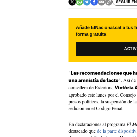
SEGUIR EN
Añade ElNacional.cat a tus f
forma gratuita
ACTI
"
Las recomendaciones que ha
". Así de
una amnistía de facto
consellera de Exteriors,
Victòria 
aprobado este lunes por el Consejo 
presos políticos, la suspensión de l
sedición en el Código Penal.
En declaraciones al programa
El M
destacado que
de la parte dispositiv