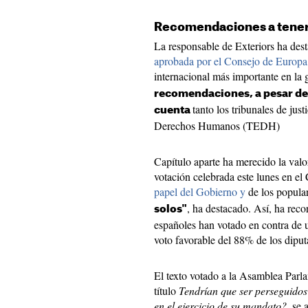
Recomendaciones a tener
La responsable de Exteriors ha de
aprobada por el Consejo de Europa
internacional más importante en la 
recomendaciones, a pesar de n
tanto los tribunales de ju
cuenta
Derechos Humanos (TEDH)
Capítulo aparte ha merecido la valo
votación celebrada este lunes en e
papel del Gobierno y
de los popula
, ha destacado. Así, ha rec
solos"
españoles han votado en contra de
voto favorable del 88% de los diput
El texto votado a la Asamblea Parl
título
Tendrían que ser perseguidos 
en el ejercicio de su mandato?
, se 