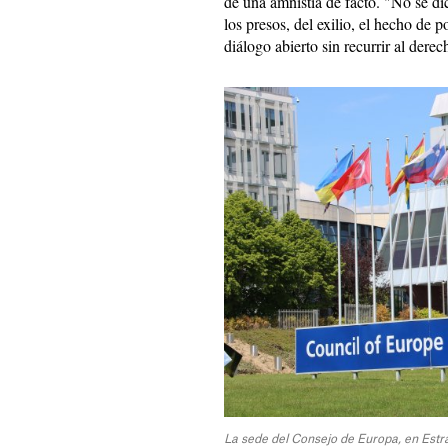
de una amnistía de facto. "No se di
los presos, del exilio, el hecho de p
diálogo abierto sin recurrir al derec
La sede del Consejo de Europa, en Est