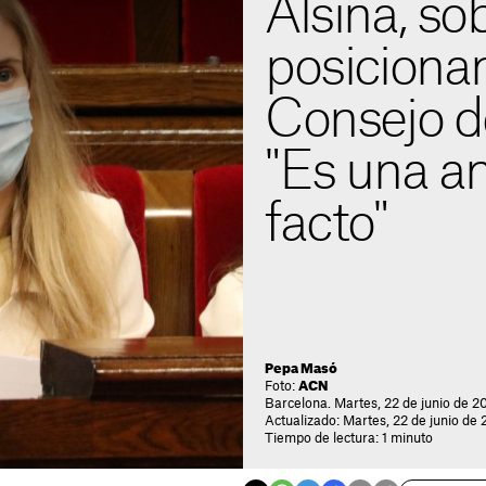
Alsina, sob
posiciona
Consejo d
"Es una a
facto"
Pepa Masó
Foto:
ACN
Barcelona. Martes, 22 de junio de 20
Actualizado: Martes, 22 de junio de 
Tiempo de lectura: 1 minuto