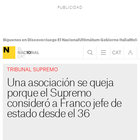
Síguenos en Discover
Juego El Nacional
Ultimátum Gobierno Italia
Melon
TRIBUNAL SUPREMO
Una asociación se queja
porque el Supremo
consideró a Franco jefe de
estado desde el 36